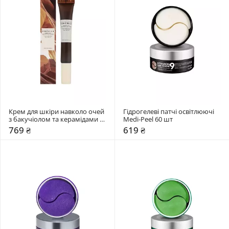
Крем для шкіри навколо очей 
Гідрогелеві патчі освітлюючі 
з бакучіолом та керамідами 
Medi-Peel 60 шт
SKIN1004 20 мл
769 ₴
619 ₴