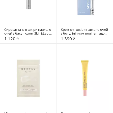
Сироватка для шкіри навколо 
Крем для шкіри навколо очей 
очей з бакучіолом Skin&Lab 
з ботулінічним поліпептидом 
15 мл
Arocell 15 мл
1 120 ₴
1 390 ₴