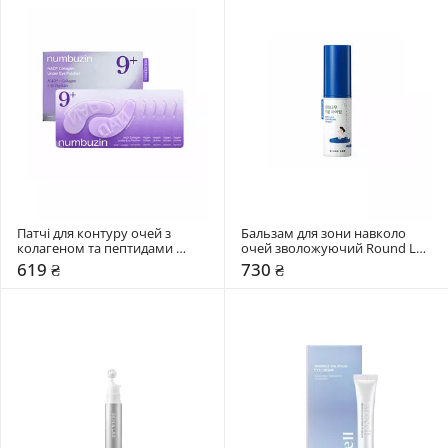
Патчі для контуру очей з 
Бальзам для зони навколо 
колагеном та пептидами 
очей зволожуючий Round Lab 
Numbuzin 5 шт
10 мл
619 ₴
730 ₴