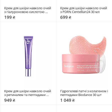
Крем для шкіри навколо очей 
Крем для шкіри навколо очей 
з гіалуроновою кислотою 
з PDRN Centellian24 30 мл
Hidehere 25 мл
199 ₴
699 ₴
Крем для шкіри навколо очей 
Гідрогелеві патчі з колагеном і 
з ретиналем та пептидами 
пептидами Biodance 30 шт
Numbuzin 20 мл
949 ₴
1 049 ₴