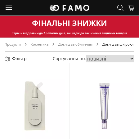
ФІНАЛЬНІ ЗНИЖКИ
Термін відправки
до 7 робочих днів, акція діє до закінчення акційних товарів
Продукти
Косметика
Догляд за обличчям
Догляд за шкірою на
Фільтр
Сортування по: