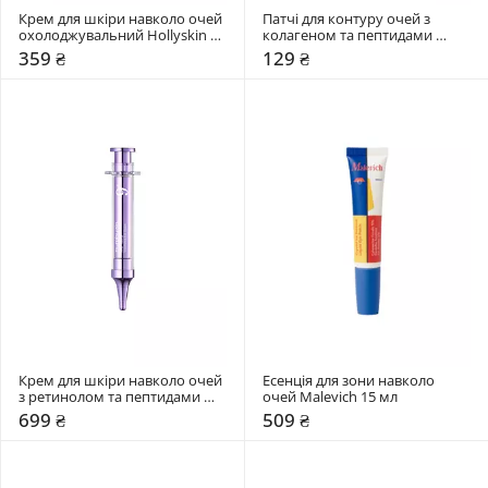
Крем для шкіри навколо очей 
Патчі для контуру очей з 
охолоджувальний Hollyskin 15 
колагеном та пептидами 
мл
Numbuzin 1 шт
359 ₴
129 ₴
Крем для шкіри навколо очей 
Есенція для зони навколо 
з ретинолом та пептидами 
очей Malevich 15 мл
Numbuzin 10 мл
699 ₴
509 ₴