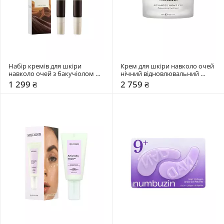
Набір кремів для шкіри 
Крем для шкіри навколо очей 
навколо очей з бакучіолом 
нічний відновлювальний 
SKIN1004 2 шт
Medik8 15 мл
1 299 ₴
2 759 ₴