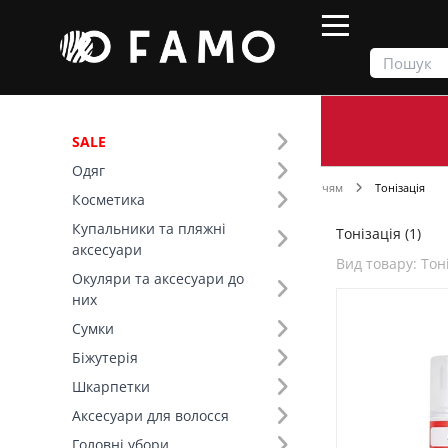
SALE
Одяг
Продукти
Косметика
Догляд за обличчям
Тонізація
Косметика
Купальники та пляжні
Тонізація (1)
Фільтр
аксесуари
Вид товару: Тон
Окуляри та аксесуари до
Вид товару (17)
них
Сумки
Бренд (1)
Біжутерія
Шкарпетки
Тип шкіри (1)
Аксесуари для волосся
Головні убори