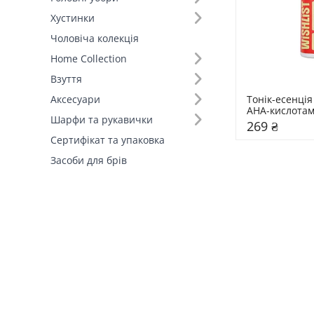
Хустинки
Чоловіча колекція
Home Collection
Взуття
Тонік-есенція
Аксесуари
AHA-кислотами
Шарфи та рукавички
мл
269 ₴
Сертифікат та упаковка
Засоби для брів