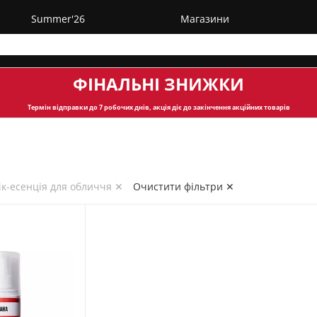
Summer'26
Магазини
ФІНАЛЬНІ ЗНИЖКИ
Термін відправки
до 7 робочих днів, акція діє до закінчення акційних товарів
ік-есенція для обличчя ✕
Очистити фільтри ✕