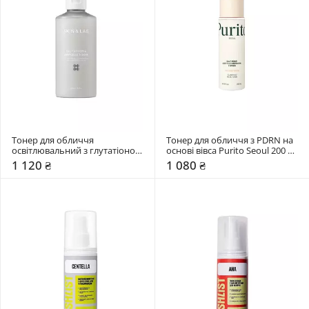
Тонер для обличчя 
Тонер для обличчя з PDRN на 
освітлювальний з глутатіоном 
основі вівса Purito Seoul 200 
Skin&Lab 200 мл
мл
1 120 ₴
1 080 ₴