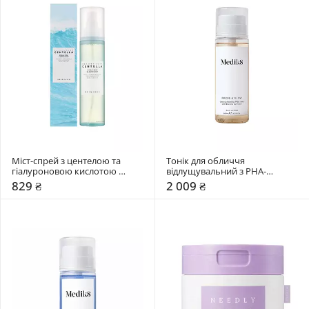
Міст-спрей з центелою та 
Тонік для обличчя 
гіалуроновою кислотою 
відлущувальний з PHA-
SKIN1004 120 мл
кислотами Medik8 200 мл
829 ₴
2 009 ₴