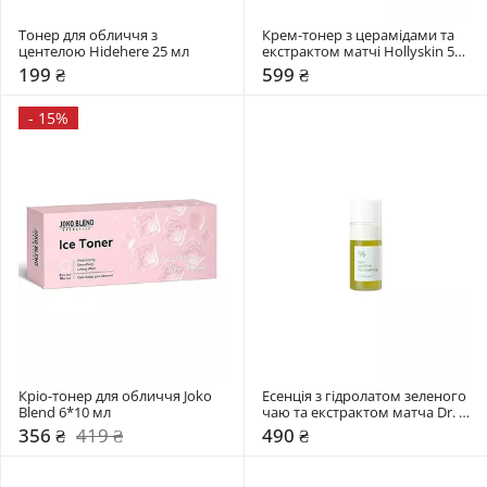
Тонер для обличчя з 
Крем-тонер з церамідами та 
центелою Hidehere 25 мл
екстрактом матчі Hollyskin 50 
мл
199 ₴
599 ₴
-
15%
Кріо-тонер для обличчя Joko 
Есенція з гідролатом зеленого 
Blend 6*10 мл
чаю та екстрактом матча Dr. 
Ceuracle 18 мл
356 ₴
419 ₴
490 ₴