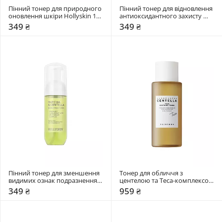
Пінний тонер для природного 
Пінний тонер для відновлення 
оновлення шкіри Hollyskin 150 
антиоксидантного захисту 
мл
шкіри Hollyskin 150 мл
349 ₴
349 ₴
Пінний тонер для зменшення 
Тонер для обличчя з 
видимих ознак подразнення 
центелою та Teca-комплексом 
Hollyskin 150 мл
SKIN1004 210 мл
349 ₴
959 ₴