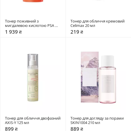
Тонер поживний з 
Тонер для обличчя кремовий 
мигдалевою кислотою PSA 
Celimax 20 мл
100 мл
1 939 ₴
219 ₴
Тонер для обличчя двофазний 
Тонер для догляду за порами 
AXIS-Y 125 мл
SKIN1004 210 мл
899 ₴
889 ₴