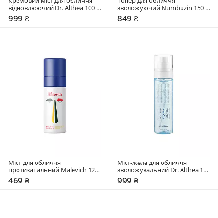
Кремовий міст для обличчя 
Тонер для обличчя 
відновлюючий Dr. Althea 100 
зволожуючий Numbuzin 150 
мл
мл
999 ₴
849 ₴
Міст для обличчя 
Міст-желе для обличчя 
протизапальний Malevich 120 
зволожувальний Dr. Althea 100 
мл
мл
469 ₴
999 ₴