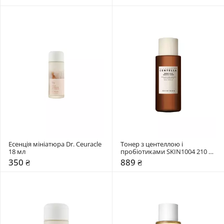
Есенція мініатюра Dr. Ceuracle 
Тонер з центеллою і 
18 мл
пробіотиками SKIN1004 210 
мл
350 ₴
889 ₴