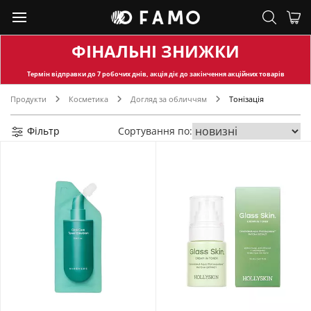
ФІНАЛЬНІ ЗНИЖКИ
Термін відправки
до 7 робочих днів, акція діє до закінчення акційних товарів
Продукти
Косметика
Догляд за обличчям
Тонізація
Фільтр
Сортування по: