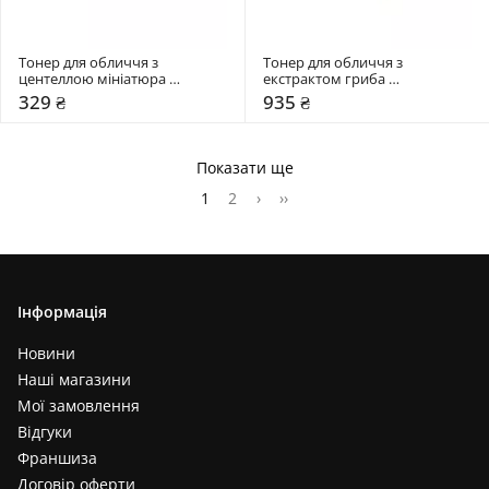
Тонер для обличчя з 
Тонер для обличчя з 
центеллою мініатюра 
екстрактом гриба 
SKIN1004 30 мл
Альбатрелус Needly 145 мл
329 ₴
935 ₴
Показати ще
1
2
›
››
Інформація
Новини
Наші магазини
Мої замовлення
Відгуки
Франшиза
Договір оферти