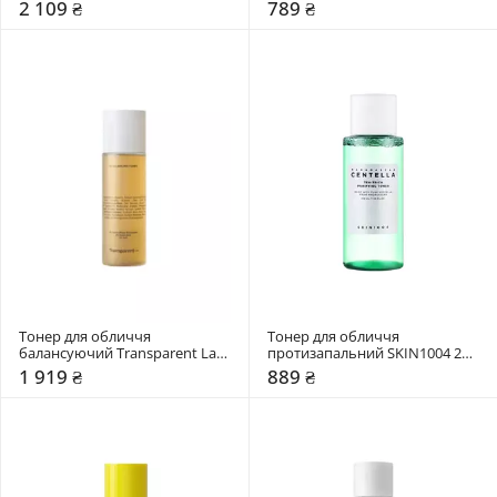
130 мл
2 109 ₴
789 ₴
Тонер для обличчя 
Тонер для обличчя 
балансуючий Transparent Lab 
протизапальний SKIN1004 210 
130 мл
мл
1 919 ₴
889 ₴