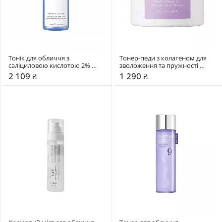
Тонік для обличчя з 
Тонер-педи з колагеном для 
саліциловою кислотою 2% 
зволоження та пружності 
Medik8 150 мл
Needly 80 шт
2 109 ₴
1 290 ₴