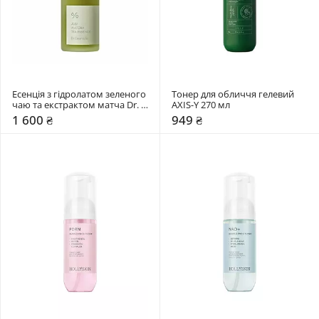
Есенція з гідролатом зеленого 
Тонер для обличчя гелевий 
чаю та екстрактом матча Dr. 
AXIS-Y 270 мл
Ceuracle 150 мл
1 600 ₴
949 ₴