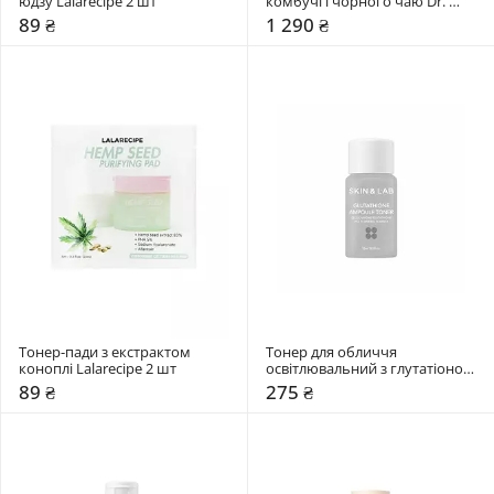
юдзу Lalarecipe 2 шт
комбучі і чорного чаю Dr. 
Ceuracle 80 мл
89 ₴
1 290 ₴
Тонер-пади з екстрактом 
Тонер для обличчя 
коноплі Lalarecipe 2 шт
освітлювальний з глутатіоном 
Skin&Lab 15 мл
89 ₴
275 ₴