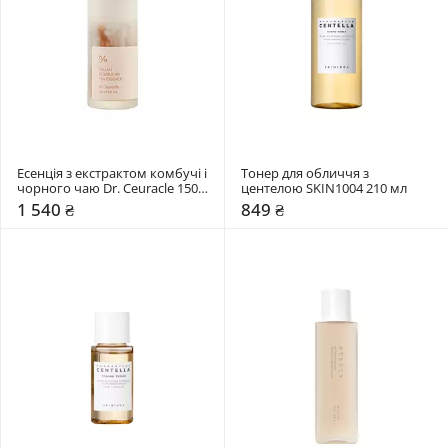
Есенція з екстрактом комбучі і 
Тонер для обличчя з 
чорного чаю Dr. Ceuracle 150 
центелою SKIN1004 210 мл
мл
1 540 ₴
849 ₴