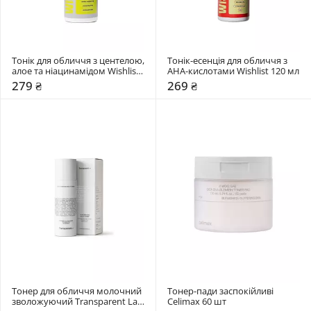
Тонік для обличчя з центелою, 
Тонік-есенція для обличчя з 
алое та ніацинамідом Wishlist 
AHA-кислотами Wishlist 120 мл
120 мл
279 ₴
269 ₴
Тонер для обличчя молочний 
Тонер-пади заспокійливі 
зволожуючий Transparent Lab 
Celimax 60 шт