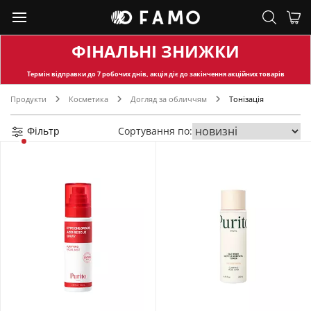
ФІНАЛЬНІ ЗНИЖКИ
Термін відправки
до 7 робочих днів, акція діє до закінчення акційних товарів
Продукти
Косметика
Догляд за обличчям
Тонізація
Фільтр
Сортування по: