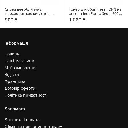
Спрей для обличчя з 
Тонер для обличчя з PDRN на 
гіпохлоритною кислотою 
основі вівса Purito Seoul 200 
Purito Seoul 100 мл
мл
900 ₴
1 080 ₴
Інформація
Новини
Наші магазини
Мої замовлення
Відгуки
Франшиза
Договір оферти
Політика приватності
Допомога
Доставка і оплата
Обмін та повернення товару