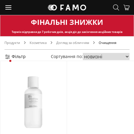
ФІНАЛЬНІ ЗНИЖКИ
Термін відправки
до 7 робочих днів, акція діє до закінчення акційних товарів
Продукти
Косметика
Догляд за обличчям
Очищення
Фільтр
Сортування по: