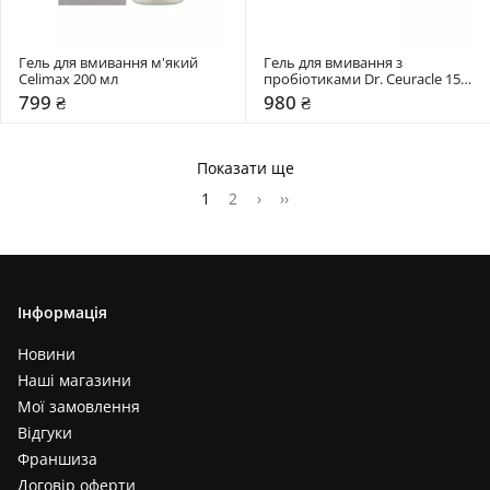
Гель для вмивання м'який 
Гель для вмивання з 
Celimax 200 мл
пробіотиками Dr. Ceuracle 150 
мл
799 ₴
980 ₴
Показати ще
1
2
›
››
Інформація
Новини
Наші магазини
Мої замовлення
Відгуки
Франшиза
Договір оферти