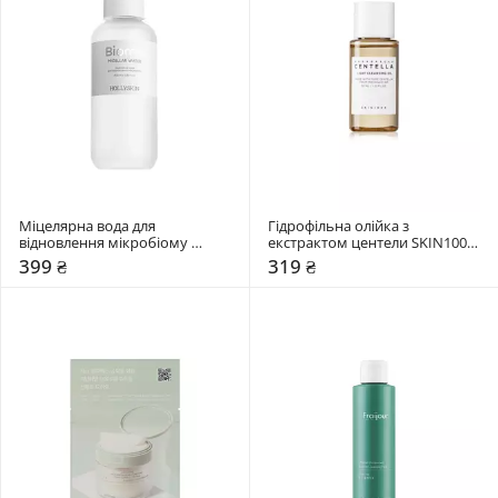
Міцелярна вода для 
Гідрофільна олійка з 
відновлення мікробіому 
екстрактом центели SKIN1004 
Hollyskin 400 мл
30 мл
399 ₴
319 ₴