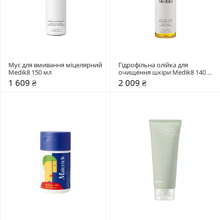
Мус для вмивання міцелярний 
Гідрофільна олійка для 
Medik8 150 мл
очищення шкіри Medik8 140 
мл
1 609 ₴
2 009 ₴