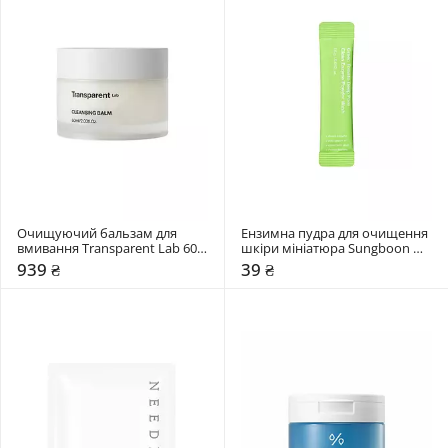
Очищуючий бальзам для 
Ензимна пудра для очищення 
вмивання Transparent Lab 60 
шкіри мініатюра Sungboon 
мл
Editor 1,5 мл
939 ₴
39 ₴