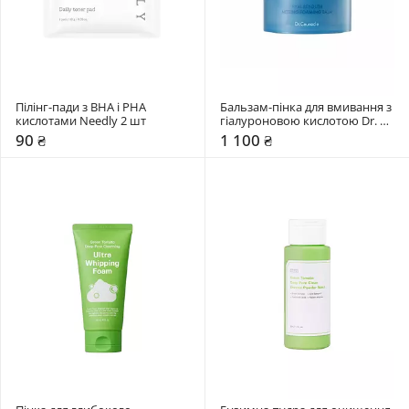
Пілінг-пади з BHA і PHA 
Бальзам-пінка для вмивання з 
кислотами Needly 2 шт
гіалуроновою кислотою Dr. 
Ceuracle 100 мл
90 ₴
1 100 ₴