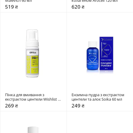
Malevich 60 мл
колагеном Arocell 120 мл
519 ₴
620 ₴
Пінка для вмивання з 
Ензимна пудра з екстрактом 
екстрактом центели Wishlist 
центели та алоє Soika 60 мл
150 мл
269 ₴
249 ₴