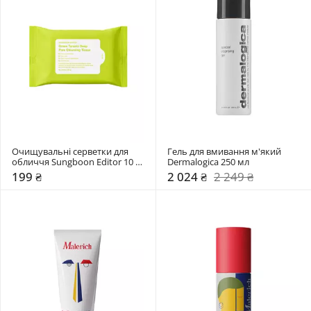
Очищувальні серветки для 
Гель для вмивання м'який 
обличчя Sungboon Editor 10 
Dermalogica 250 мл
шт
199 ₴
2 024 ₴
2 249 ₴