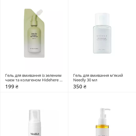
Гель для вмивання із зеленим 
Гель для вмивання м'який 
чаєм та колагеном Hidehere 
Needly 30 мл
25 мл
199 ₴
350 ₴