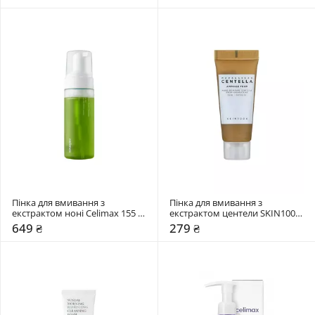
Пінка для вмивання з 
Пінка для вмивання з 
екстрактом ноні Celimax 155 
екстрактом центели SKIN1004 
мл
20 мл
649 ₴
279 ₴