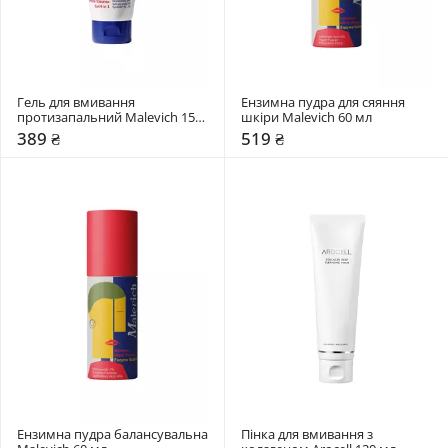
Гель для вмивання 
Ензимна пудра для сяяння 
протизапальний Malevich 150 
шкіри Malevich 60 мл
мл
389 ₴
519 ₴
Ензимна пудра балансувальна 
Пінка для вмивання з 