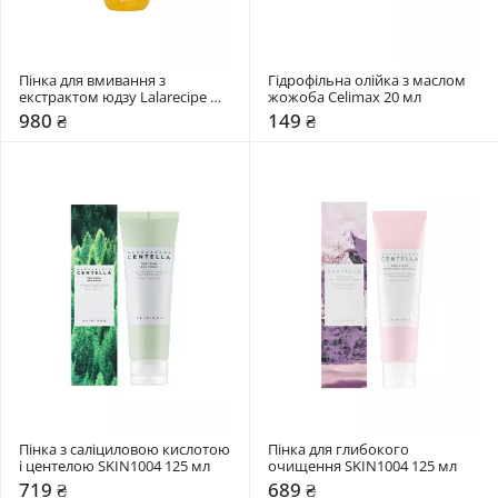
Пінка для вмивання з 
Гідрофільна олійка з маслом 
екстрактом юдзу Lalarecipe 
жожоба Celimax 20 мл
200 мл
980 ₴
149 ₴
Пінка з саліциловою кислотою 
Пінка для глибокого 
і центелою SKIN1004 125 мл
очищення SKIN1004 125 мл
719 ₴
689 ₴