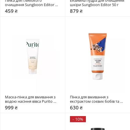
Пінка для глибокого 
Ензимна пудра для очищення 
очищення Sungboon Editor 
шкіри Sungboon Editor 50 г
120 гр
459 ₴
879 ₴
Маска-пінка для вмивання з 
Пінка для вмивання з 
водою насіння вівса Purito 
екстрактом соєвих бобів та 
Seoul 150 мл
пантенолом Round Lab 150 мл
999 ₴
630 ₴
-
10%