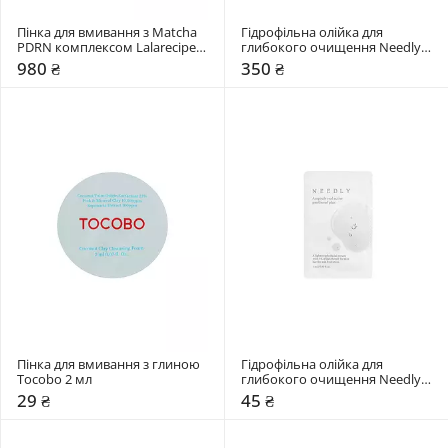
Пінка для вмивання з Matcha 
Гідрофільна олійка для 
PDRN комплексом Lalarecipe 
глибокого очищення Needly 
200 мл
30 мл
980 ₴
350 ₴
Пінка для вмивання з глиною 
Гідрофільна олійка для 
Tocobo 2 мл
глибокого очищення Needly 3 
мл
29 ₴
45 ₴