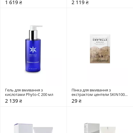
1 619 ₴
2 119 ₴
Гель для вмивання з 
Пінка для вмивання з 
кислотами Phyto-C 200 мл
екстрактом центели SKIN1004 
1,5 мл
2 139 ₴
29 ₴