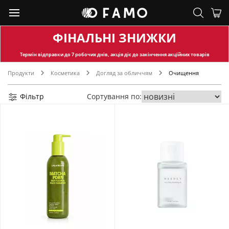
ФІНАЛЬНІ ЗНИЖКИ
Термін відправки
до 7 робочих днів, акція діє до закінчення акційних товарів
Продукти
Косметика
Догляд за обличчям
Очищення
Фільтр
Сортування по: