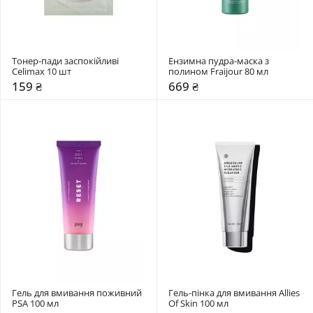
Тонер-пади заспокійливі 
Ензимна пудра-маска з 
Celimax 10 шт
полином Fraijour 80 мл
159 ₴
669 ₴
Гель для вмивання поживний 
Гель-пінка для вмивання Allies 
PSA 100 мл
Of Skin 100 мл