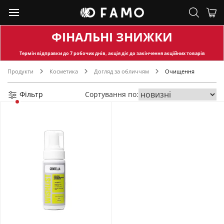
ФІНАЛЬНІ ЗНИЖКИ
Термін відправки
до 7 робочих днів, акція діє до закінчення акційних товарів
Продукти
Косметика
Догляд за обличчям
Очищення
Фільтр
Сортування по: