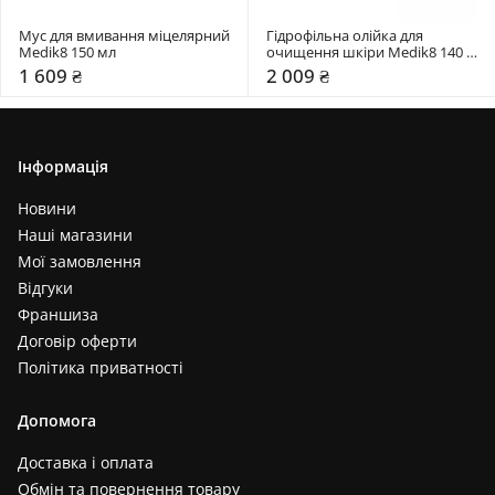
Мус для вмивання міцелярний 
Гідрофільна олійка для 
Medik8 150 мл
очищення шкіри Medik8 140 
мл
1 609 ₴
2 009 ₴
Інформація
Новини
Наші магазини
Мої замовлення
Відгуки
Франшиза
Договір оферти
Політика приватності
Допомога
Доставка і оплата
Обмін та повернення товару