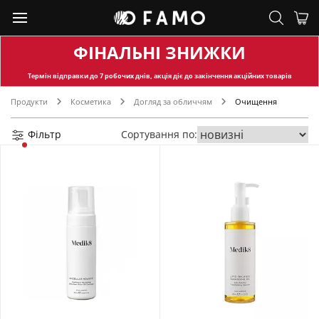
ФІНАЛЬНІ ЗНИЖКИ
Термін відправки
до 7 робочих днів, акція діє до закінчення акційних товарів
Продукти
Косметика
Догляд за обличчям
Очищення
Фільтр
Сортування по: