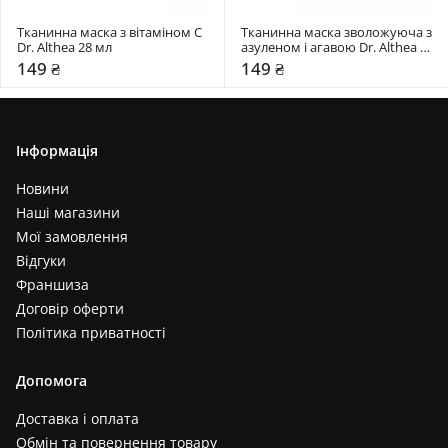
Тканинна маска з вітаміном C 
Тканинна маска зволожуюча з 
Dr. Althea 28 мл
азуленом і агавою Dr. Althea 
28 мл
149 ₴
149 ₴
Інформація
Новини
Наші магазини
Мої замовлення
Відгуки
Франшиза
Договір оферти
Політика приватності
Допомога
Доставка і оплата
Обмін та повернення товару