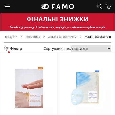
ФІНАЛЬНІ ЗНИЖКИ
Термін відправки
до 7 робочих днів, акція діє до закінчення акційних товарів
Продукти
Косметика
Догляд за обличчям
Маски, скраби та пілі
Фільтр
Сортування по: