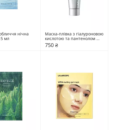
обличчя нічна 
Маска-плівка з гіалуроновою 
,5 мл
кислотою та пантенолом 
Arocell 80 мл
750 ₴