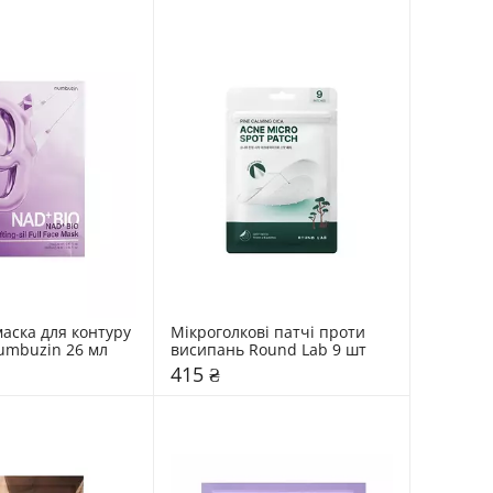
аска для контуру 
Мікроголкові патчі проти 
umbuzin 26 мл
висипань Round Lab 9 шт
415 ₴