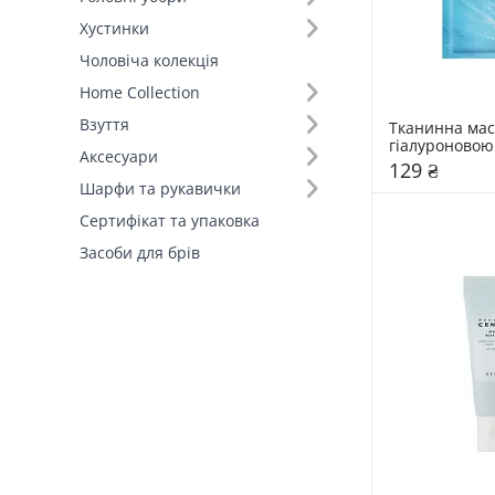
Хустинки
Розмір (28)
Чоловіча колекція
Home Collection
Тип шкіри (3)
Взуття
Тканинна маск
гіалуроновою
Аксесуари
SKIN1004 23 
129 ₴
Шарфи та рукавички
Сертифікат та упаковка
Засоби для брів