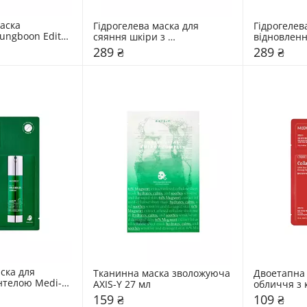
аска 
Гідрогелева маска для 
Гідрогелева
ngboon Editor 
сяяння шкіри з 
відновленн
Niacin Vita C 
ніацинамідом Biodance 
льодовиков
289 ₴
289 ₴
ask
Radiant Vita Niacinamide 
Biodance Hy
Real Deep Mask
De
ка для 
Тканинна маска зволожуюча 
Двоетапна 
нтелою Medi-
AXIS-Y 27 мл
обличчя з к
мікроголкам
159 ₴
109 ₴
мл