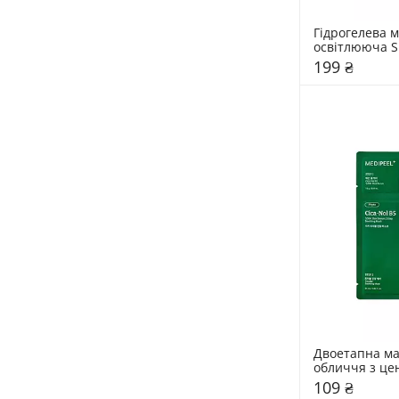
Гідрогелева м
освітлююча Su
Deep Collagen 
199 ₴
Brightening M
Двоетапна мас
обличчя з це
Peel 25 мл
109 ₴