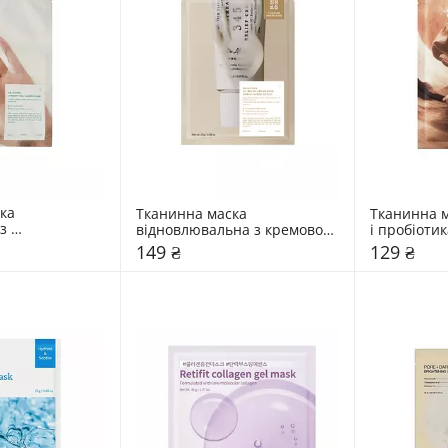
ка 
Тканинна маска 
Тканинна м
з 
відновлювальна з кремовою 
і пробіотик
ним ефектом 
есенцією Dr. Althea 25 мл
мл
149 ₴
129 ₴
мл