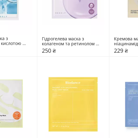
а з 
Гідрогелева маска з 
Кремова ма
 кислотою 
колагеном та ретинолом 
ніацинамід
Needly 36 мл
Celimax 20
250 ₴
229 ₴