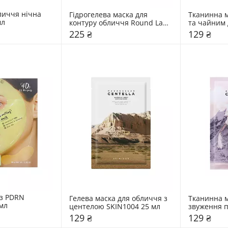
иччя нічна 
Гідрогелева маска для 
Тканинна м
мл
контуру обличчя Round Lab 
та чайним 
10 мл
SKIN1004 2
225 ₴
129 ₴
з PDRN 
Гелева маска для обличчя з 
Тканинна м
 мл
центелою SKIN1004 25 мл
звуження п
мл
129 ₴
129 ₴