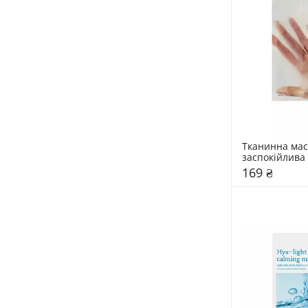
Тканинна мас
заспокійлива 
охолоджуваль
169 ₴
Dr. Althea 35 