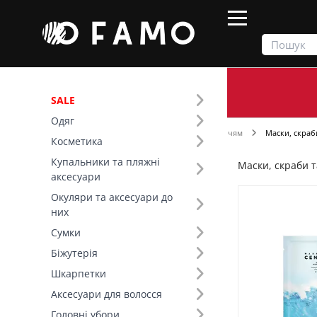
SALE
Одяг
Продукти
Косметика
Догляд за обличчям
Маски, скраби
Косметика
Купальники та пляжні
Маски, скраби т
Фільтр
аксесуари
Окуляри та аксесуари до
Ціна
них
Сумки
SALE
Біжутерія
Шкарпетки
Вид товару (20)
Аксесуари для волосся
Бренд (20)
Головні убори