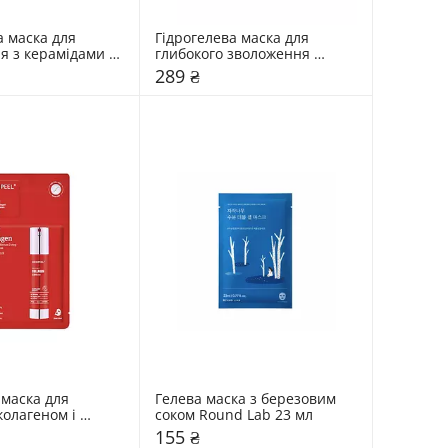
 маска для 
Гідрогелева маска для 
я з керамідами та 
глибокого зволоження 
ою водою 
Biodance Bio-Collagen Real 
289 ₴
dro Cera-Nol Real 
Deep Mask
маска для 
Гелева маска з березовим 
олагеном і 
соком Round Lab 23 мл
и Medi-Peel 25 
155 ₴