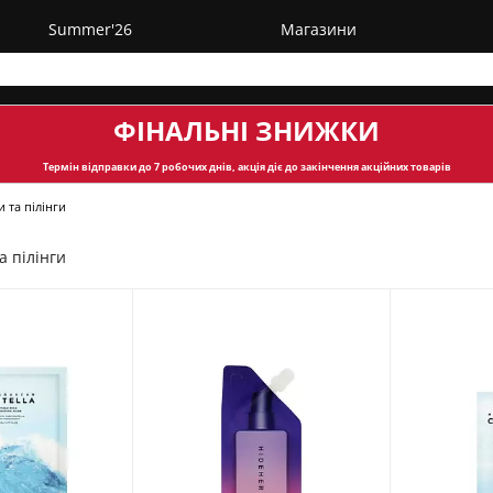
Summer'26
Магазини
ФІНАЛЬНІ ЗНИЖКИ
Термін відправки
до 7 робочих днів, акція діє до закінчення акційних товарів
 та пілінги
а пілінги