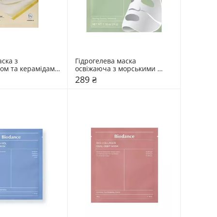
ска з 
Гідрогелева маска 
ом та керамідами 
освіжаюча з морськими 
 мл
водоростями Biodance 
289 ₴
Refreshing Sea Kelp Real 
Deep Mask