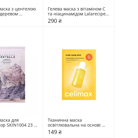
аска з центелою 
Гелева маска з вітаміном С 
деревом 
та ніацинамідом Lalarecipe 
4 мл
40 мл
290 ₴
аска для 
Тканинна маска 
ор SKIN1004 23 
освітлювальна на основі 
сироватки Celimax 27 мл
149 ₴