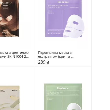
аска з центелою 
Гідрогелева маска з 
ами SKIN1004 22 
екстрактом ікри та 
полінуклеатидами Biodance 
289 ₴
34 мл