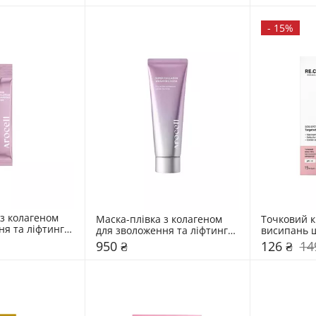
-
15%
з колагеном 
Маска-плівка з колагеном 
Точковий к
я та ліфтингу 
для зволоження та ліфтингу 
висипань шв
Arocell 80 мл
Re.Care 15
950 ₴
126 ₴
14