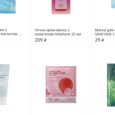
а з 
Нічна крем-маска з 
Маска для 
 кислотою 
колагеном Hidehere 25 мл
SKIN1004 1
мл
209 ₴
29 ₴