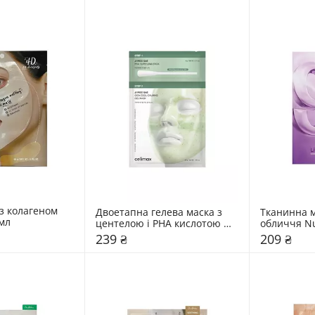
з колагеном 
Двоетапна гелева маска з 
Тканинна м
 мл
центелою і PHA кислотою 
обличчя N
Celimax 30 мл
239 ₴
209 ₴