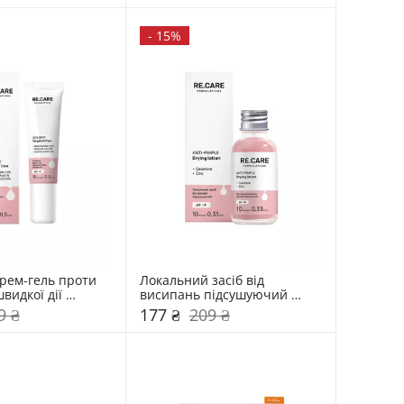
-
15%
рем-гель проти 
Локальний засіб від 
идкої дії 
висипань підсушуючий 
 мл
Re.Care 10 мл
9 ₴
177 ₴
209 ₴