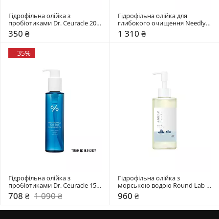
Гідрофільна олійка з 
Гідрофільна олійка для 
пробіотиками Dr. Ceuracle 20 
глибокого очищення Needly 
мл
240 мл
350 ₴
1 310 ₴
-
35%
Гідрофільна олійка з 
Гідрофільна олійка з 
пробіотиками Dr. Ceuracle 155 
морською водою Round Lab 
мл
200 мл
708 ₴
1 090 ₴
960 ₴