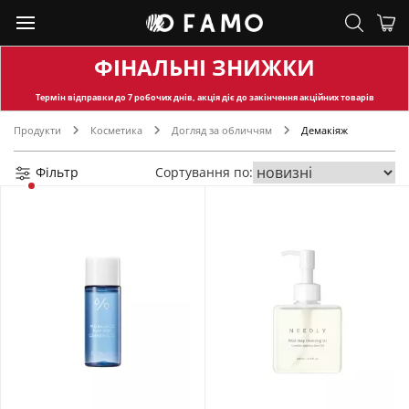
ФІНАЛЬНІ ЗНИЖКИ
Термін відправки
до 7 робочих днів, акція діє до закінчення акційних товарів
Продукти
Косметика
Догляд за обличчям
Демакіяж
Фільтр
Сортування по: