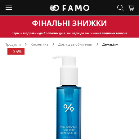
ФІНАЛЬНІ ЗНИЖКИ
Термін відправки
до 7 робочих днів, акція діє до закінчення акційних товарів
Продукти
Косметика
Догляд за обличчям
Демакіяж
-
35%