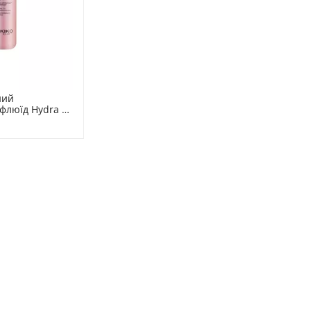
ий 
флюїд Hydra 
o Milano