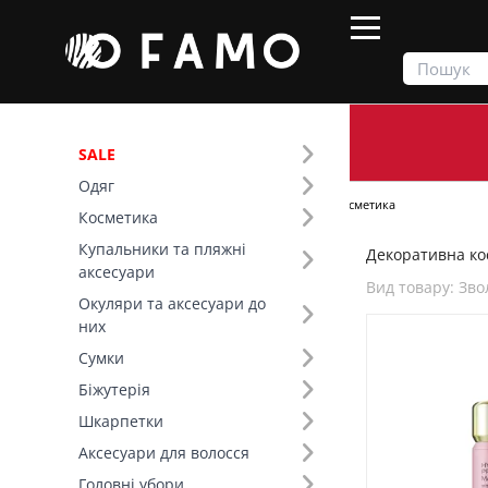
SALE
Одяг
Продукти
Косметика
Декоративна косметика
Косметика
Купальники та пляжні
Декоративна кос
Фільтр
аксесуари
Вид товару: Зв
Окуляри та аксесуари до
Бренд (1)
них
Сумки
Вид товару (44)
Біжутерія
Шкарпетки
Аксесуари для волосся
Головні убори