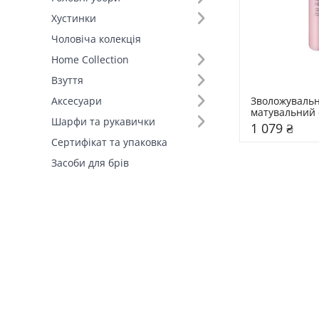
Хустинки
Чоловіча колекція
Home Collection
Взуття
Зволожувальн
Аксесуари
матувальний 
Шарфи та рукавички
Pro Matte Kik
1 079 ₴
Сертифікат та упаковка
Засоби для брів