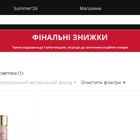
Summer'26
Магазини
ФІНАЛЬНІ ЗНИЖКИ
Термін відправки
до 7 робочих днів, акція діє до закінчення акційних товарів
метика (1)
оложувальний матувальний флюїд ✕
Очистити фільтри ✕