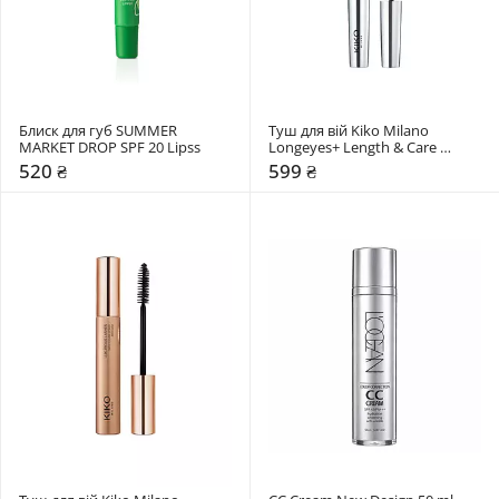
Блиск для губ SUMMER 
Туш для вій Kiko Milano 
MARKET DROP SPF 20 Lipss
Longeyes+ Length & Care 
Mascara
520 ₴
599 ₴