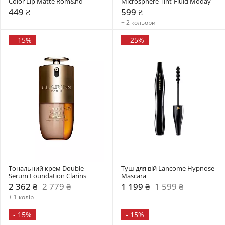
Color Lip Matte Rom&nd 
Microsphere Tint-Fluid Moday
449 ₴
599 ₴
+ 2 кольори
-
15%
-
25%
Тональний крем Double 
Туш для вій Lancome Hypnose 
Serum Foundation Clarins
Mascara
2 362 ₴
2 779 ₴
1 199 ₴
1 599 ₴
+ 1 колір
-
15%
-
15%