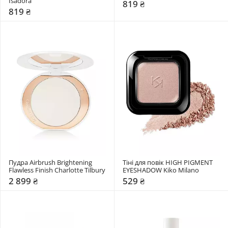
Isadora
819 ₴
819 ₴
Пудра Airbrush Brightening 
Тіні для повік HIGH PIGMENT 
Flawless Finish Charlotte Tilbury
EYESHADOW Kiko Milano
2 899 ₴
529 ₴