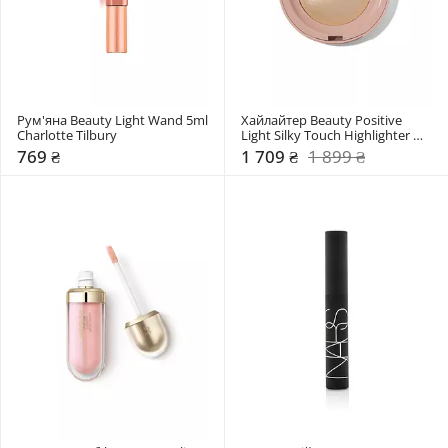
Рум'яна Beauty Light Wand 5ml 
Хайлайтер Beauty Positive 
Charlotte Tilbury
Light Silky Touch Highlighter 
Rare Beauty
769 ₴
1 709 ₴
1 899 ₴