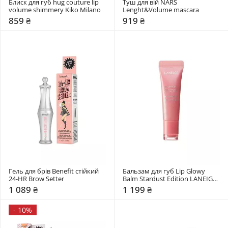
Блиск для губ hug couture lip 
Туш для вій NARS 
volume shimmery Kiko Milano
Lenght&Volume mascara
859 ₴
919 ₴
Гель для брів Benefit стійкий 
Бальзам для губ Lip Glowy 
24-HR Brow Setter
Balm Stardust Edition LANEIGE 
10 г
1 089 ₴
1 199 ₴
-
10%