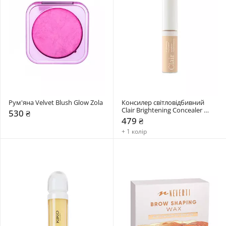
Рум'яна Velvet Blush Glow Zola
Консилер світловідбивний 
Clair Brightening Concealer 
530 ₴
Paese
479 ₴
+ 1 колір