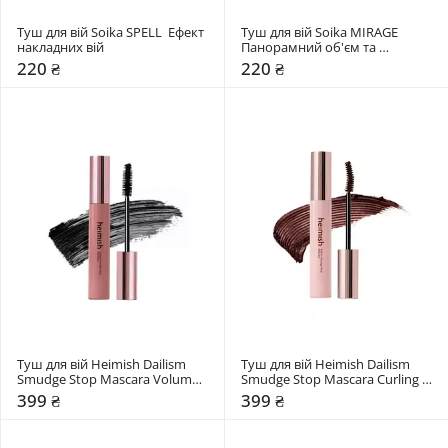
Туш для вій Soika SPELL  Ефект 
Туш для вій Soika MIRAGE 
накладних вій
Панорамний об'єм та 
подовження
220 ₴
220 ₴
Туш для вій Heimish Dailism 
Туш для вій Heimish Dailism 
Smudge Stop Mascara Volume 
Smudge Stop Mascara Curling 
New
New
399 ₴
399 ₴