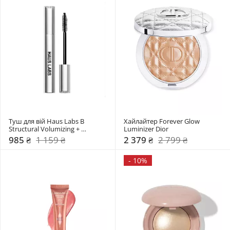
Туш для вій Haus Labs B 
Хайлайтер Forever Glow 
Structural Volumizing + 
Luminizer Dior
Lengthening Mascara
985 ₴
1 159 ₴
2 379 ₴
2 799 ₴
-
10%