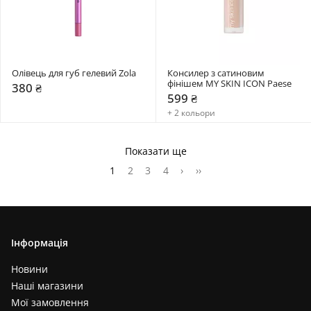
Олівець для губ гелевий Zola
Консилер з сатиновим 
фінішем MY SKIN ICON Paese
380 ₴
599 ₴
+ 2 кольори
Показати ще
1
2
3
4
›
››
Інформація
Новини
Наші магазини
Мої замовлення