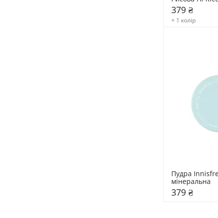
379 ₴
+ 1 колір
Пудра Innisfr
мінеральна
379 ₴