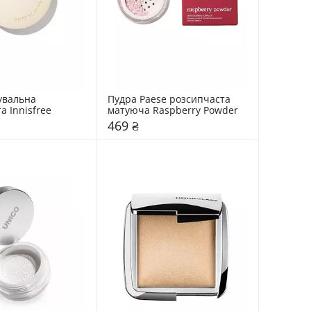
вальна 
Пудра Paese розсипчаста 
а Innisfree
матуюча Raspberry Powder
469 ₴