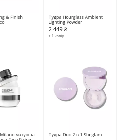
ng & Finish 
Пудра Hourglass Ambient 
co
Lighting Powder
2 449 ₴
+ 1 колір
 Milano матуюча 
Пудра Duo 2 в 1 Sheglam
uch Face Fixing 