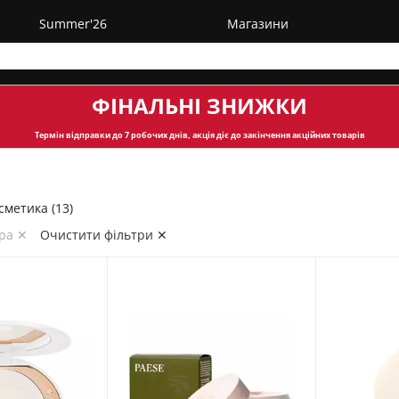
Summer'26
Магазини
ФІНАЛЬНІ ЗНИЖКИ
Термін відправки
до 7 робочих днів, акція діє до закінчення акційних товарів
метика (13)
дра ✕
Очистити фільтри ✕