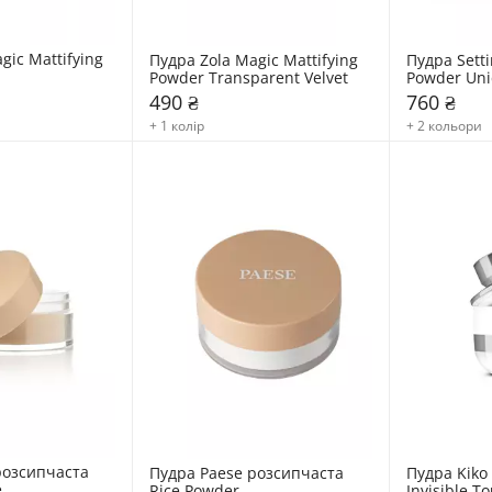
ic Mattifying 
Пудра Zola Magic Mattifying 
Пудра Setti
Powder Transparent Velvet
Powder Uni
490 ₴
760 ₴
+ 1 колір
+ 2 кольори
озсипчаста 
Пудра Paese розсипчаста 
Пудра Kiko
e
Rice Powder
Invisible To