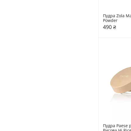
Пудра Zola Mag
Powder
490 ₴
Пудра Paese р
Рисова Hi Ric