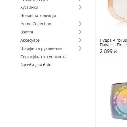
Хустинки
Чоловіча колекція
Home Collection
Взуття
Пудра Airbrus
Аксесуари
Flawless Finish
Шарфи та рукавички
Tilbury
2 899 ₴
Сертифікат та упаковка
Засоби для брів