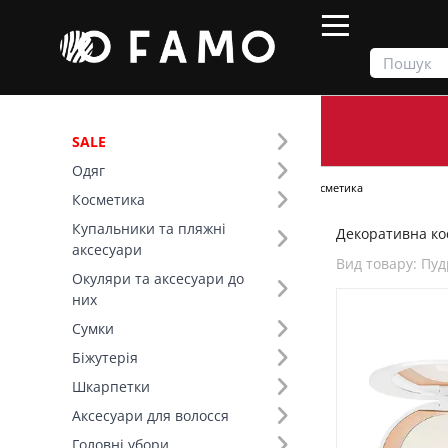
SALE
Одяг
Продукти
Косметика
Декоративна косметика
Косметика
Купальники та пляжні
Декоративна кос
Фільтр
аксесуари
Вид товару: Пу
Окуляри та аксесуари до
Ціна
них
Сумки
Бренд (8)
Біжутерія
Шкарпетки
Вид товару (44)
Аксесуари для волосся
Головні убори