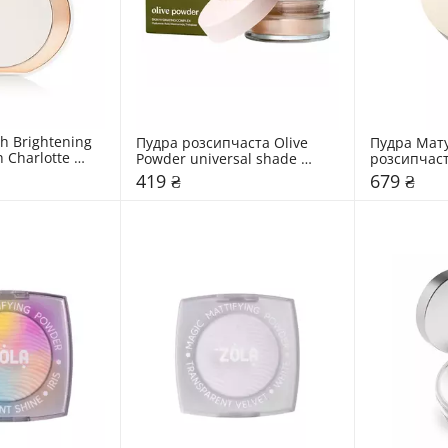
h Brightening 
Пудра розсипчаста Olive 
Пудра Мату
 Charlotte 
Powder universal shade 
розсипчаст
Paese
419 ₴
679 ₴