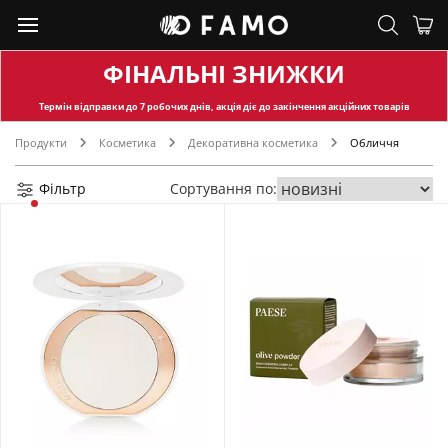
ФІНАЛЬНІ ЗНИЖКИ
Термін відправки
до 7 робочих днів, акція діє до закінчення акційних товарів
Продукти
Косметика
Декоративна косметика
Обличчя
Фільтр
Сортування по: