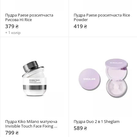
Пудра Paese розсипчаста 
Пудра Paese розсипчаста Rice 
Рисова Hi Rice
Powder
379 ₴
419 ₴
+ 1 колір
Пудра Kiko Milano матуюча 
Пудра Duo 2 в 1 Sheglam
Invisible Touch Face Fixing 
589 ₴
Powder
799 ₴