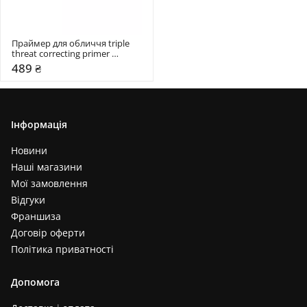
Праймер для обличчя triple 
threat correcting primer 
Sheglam
489 ₴
Інформація
Новини
Наші магазини
Мої замовлення
Відгуки
Франшиза
Договір оферти
Політика приватності
Допомога