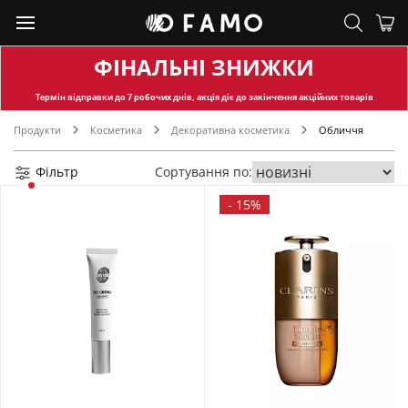
ФІНАЛЬНІ ЗНИЖКИ
Термін відправки
до 7 робочих днів, акція діє до закінчення акційних товарів
Продукти
Косметика
Декоративна косметика
Обличчя
Фільтр
Сортування по:
-
15%