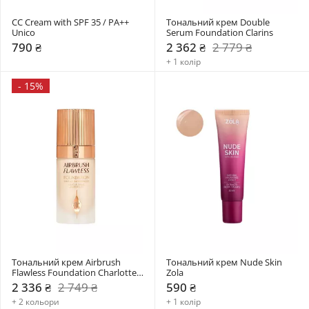
СС Cream with SPF 35 / PA++ 
Тональний крем Double 
Unico
Serum Foundation Clarins
790 ₴
2 362 ₴
2 779 ₴
+ 1 колір
-
15%
Тональний крем Airbrush 
Тональний крем Nude Skin 
Flawless Foundation Charlotte 
Zola
Tilbury
2 336 ₴
2 749 ₴
590 ₴
+ 2 кольори
+ 1 колір