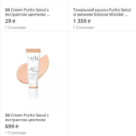
BB Cream Purito Seoul з 
Тональний кушон Purito Seoul 
екстрактом центелли 
зі змінним блоком Wonder 
мініатюра
Releaf Centella BB Cushion
29 ₴
1 359 ₴
+ 2 кольори
+ 2 кольори
BB Cream Purito Seoul з 
екстрактом центелли
699 ₴
+ 3 кольори