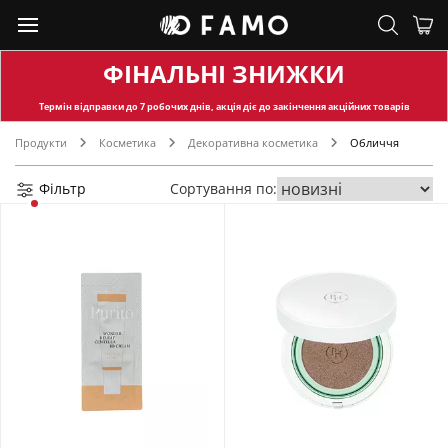
ФІНАЛЬНІ ЗНИЖКИ
Термін відправки
до 7 робочих днів, акція діє до закінчення акційних товарів
Продукти
Косметика
Декоративна косметика
Обличчя
Фільтр
Сортування по: