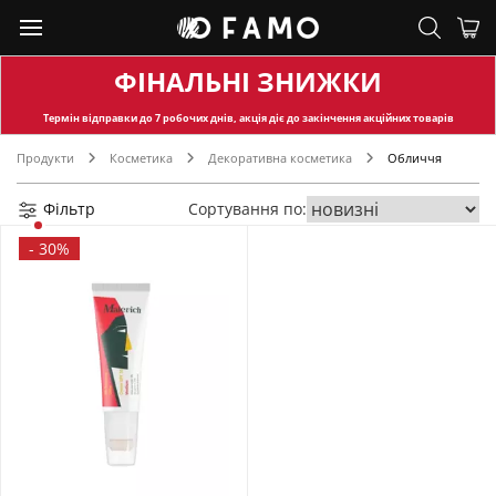
ФІНАЛЬНІ ЗНИЖКИ
Термін відправки
до 7 робочих днів, акція діє до закінчення акційних товарів
Продукти
Косметика
Декоративна косметика
Обличчя
Фільтр
Сортування по:
-
30%