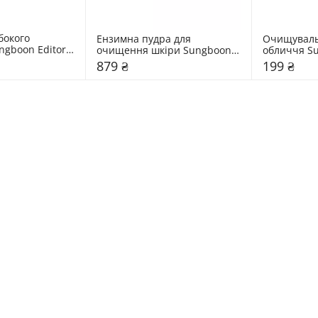
бокого 
Ензимна пудра для 
Очищувальн
gboon Editor 
очищення шкіри Sungboon 
обличчя Su
Editor 50 г
шт
879 ₴
199 ₴