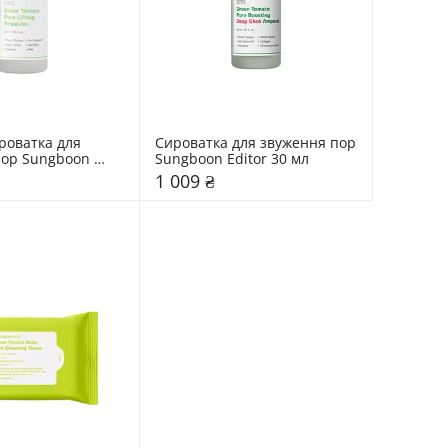
роватка для 
Сироватка для звуження пор 
ор Sungboon 
Sungboon Editor 30 мл
л
1 009 ₴