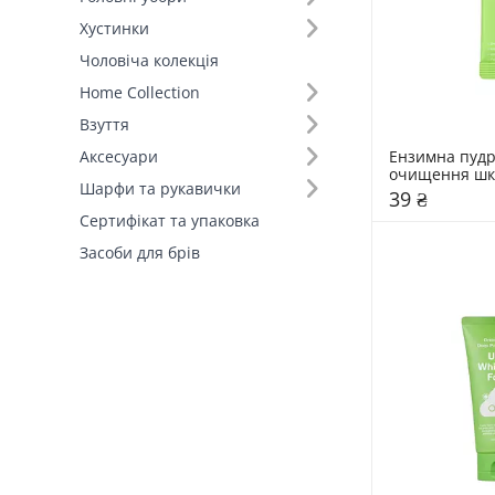
Хустинки
Чоловіча колекція
Home Collection
Взуття
Ензимна пудр
Аксесуари
очищення шкі
Шарфи та рукавички
Sungboon Edit
39 ₴
Сертифікат та упаковка
Засоби для брів