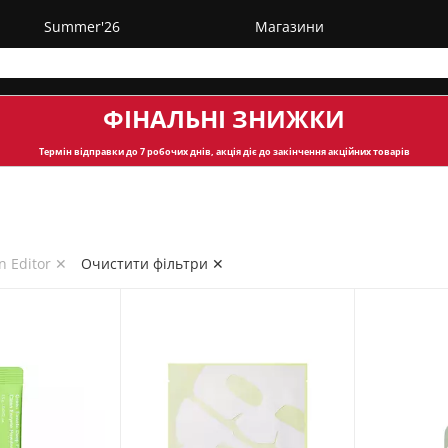
Summer'26
Магазини
ФІНАЛЬНІ ЗНИЖКИ
Термін відправки
до 7 робочих днів, акція діє до закінчення акційних товарів
 Editor ✕
Очистити фільтри ✕