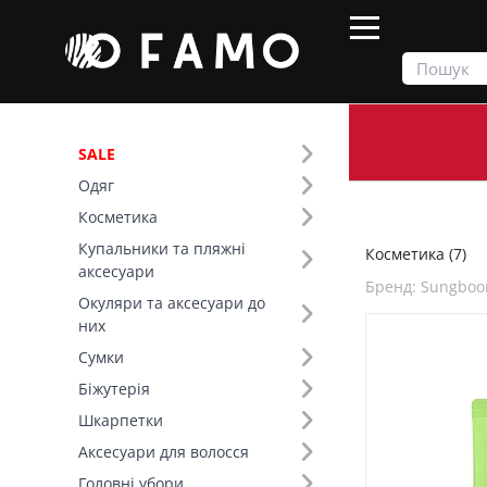
SALE
Одяг
Продукти
Косметика
Косметика
Купальники та пляжні
Косметика (7)
Фільтр
аксесуари
Бренд: Sungboon
Окуляри та аксесуари до
Ціна
них
Сумки
Призначення (1)
Біжутерія
Шкарпетки
Бренд (146)
Аксесуари для волосся
Головні убори