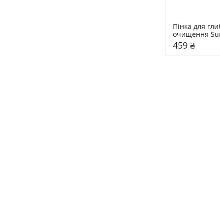
Пінка для гли
очищення Sun
120 гр
459 ₴