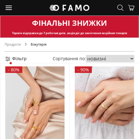
ФІНАЛЬНІ ЗНИЖКИ
Термін відправки
до 7 робочих днів, акція діє до закінчення акційних товарів
Продукти
Біжутерія
Фільтр
Сортування по:
-
80%
-
90%