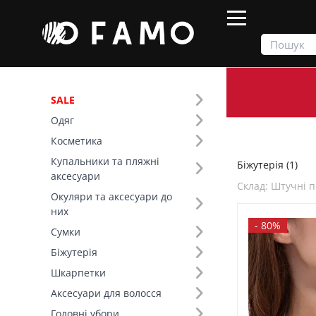
SALE
Одяг
Продукти
Біжутерія
Косметика
Купальники та пляжні
Біжутерія (1)
Фільтр
аксесуари
Склад: Штучні п
Окуляри та аксесуари до
SALE
них
-
80%
Сумки
Основний колір (1)
Біжутерія
Шкарпетки
Склад (19)
Аксесуари для волосся
Вид товару (1)
Головні убори