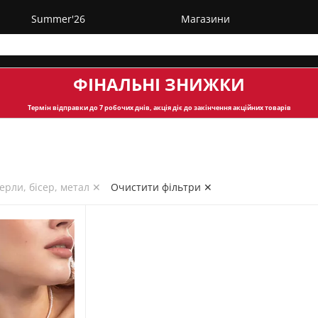
Summer'26
Магазини
ФІНАЛЬНІ ЗНИЖКИ
Термін відправки
до 7 робочих днів, акція діє до закінчення акційних товарів
ерли, бісер, метал ✕
Очистити фільтри ✕