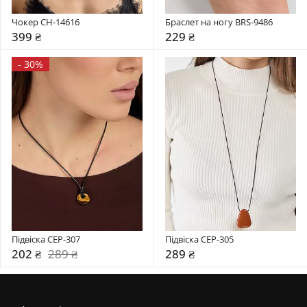
Чокер CH-14616
Браслет на ногу BRS-9486
399 ₴
229 ₴
-
30%
Підвіска CEP-307
Підвіска CEP-305
202 ₴
289 ₴
289 ₴