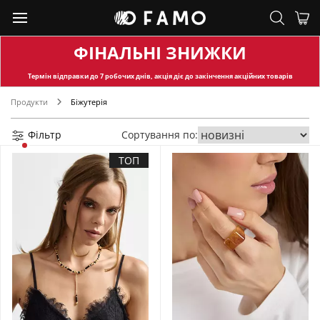
ФІНАЛЬНІ ЗНИЖКИ
Термін відправки
до 7 робочих днів, акція діє до закінчення акційних товарів
Продукти
Біжутерія
Фільтр
Сортування по:
ТОП