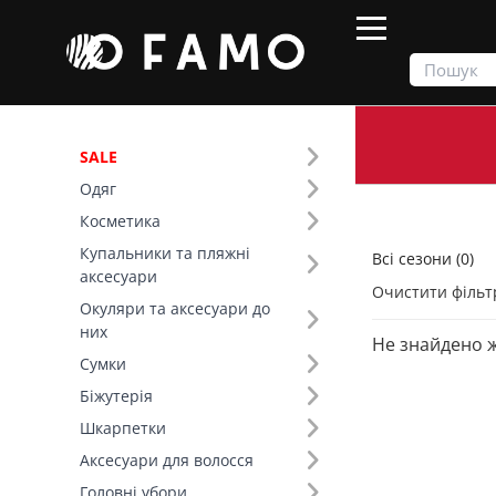
SALE
Одяг
Продукти
Всі сезони
Косметика
Купальники та пляжні
Всі сезони (0)
Фільтр
аксесуари
Очистити фільт
Окуляри та аксесуари до
Ширина (см) (12)
них
Не знайдено 
Сумки
Біжутерія
Шкарпетки
Аксесуари для волосся
Головні убори