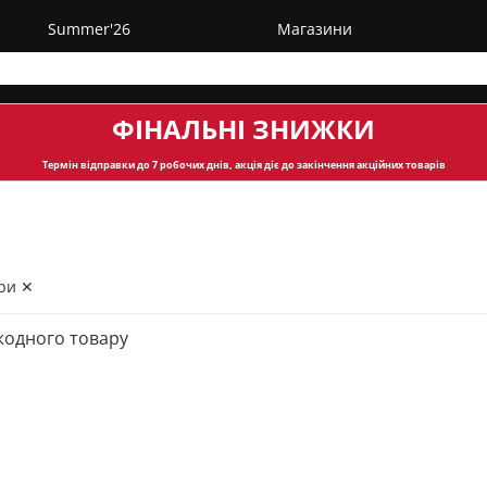
Summer'26
Магазини
ФІНАЛЬНІ ЗНИЖКИ
Термін відправки
до 7 робочих днів, акція діє до закінчення акційних товарів
ри ✕
жодного товару