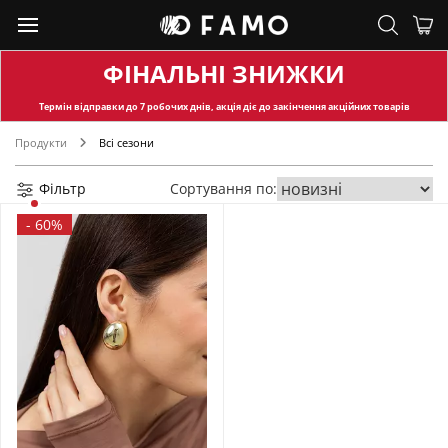
ФІНАЛЬНІ ЗНИЖКИ
Термін відправки
до 7 робочих днів, акція діє до закінчення акційних товарів
Продукти
Всі сезони
Фільтр
Сортування по:
-
60%