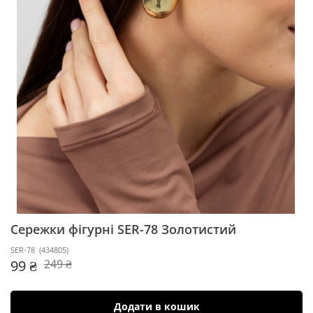
Сережки фігурні SER-78
Золотистий
SER-78
(
434805
)
99 ₴
249 ₴
Додати в кошик