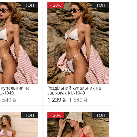
ТОП
-
20%
ТОП
 купальник на 
Роздільний купальник на 
KU-1049
зав'язках KU-1049
1 549 ₴
1 239 ₴
1 549 ₴
ТОП
-
20%
ТОП