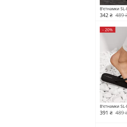
В'єтнамки SL
342 ₴
489 
-
20%
В'єтнамки SL
391 ₴
489 