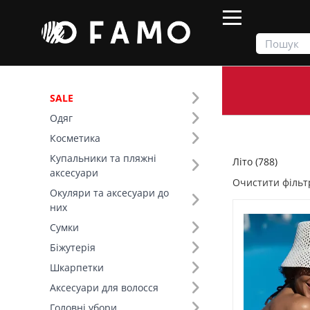
SALE
Одяг
Продукти
Літо
Косметика
Купальники та пляжні
Літо (788)
Фільтр
аксесуари
Очистити фільт
Окуляри та аксесуари до
Ціна
них
Сумки
SALE
Біжутерія
Шкарпетки
Сезон (5)
Аксесуари для волосся
Колір (100)
Головні убори