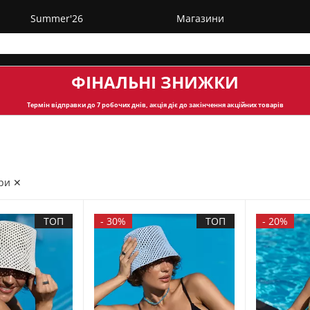
Summer'26
Магазини
ФІНАЛЬНІ ЗНИЖКИ
Термін відправки
до 7 робочих днів, акція діє до закінчення акційних товарів
ри ✕
ТОП
-
30%
ТОП
-
20%