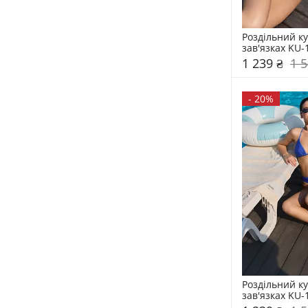
Роздільний ку
зав'язках KU-
1 239 ₴
1 5
-
20%
Роздільний ку
зав'язках KU-