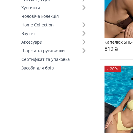
Хустинки
Розмір (19)
Чоловіча колекція
Home Collection
Основний колір (15)
Взуття
Склад (40)
Капелюх SHL-
Аксесуари
819 ₴
Шарфи та рукавички
Країна виробник (4)
Сертифікат та упаковка
Засоби для брів
-
20%
Форма полів (2)