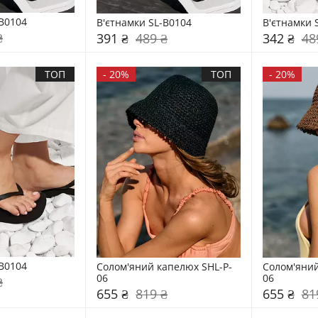
-B0104
В'єтнамки SL-B0104
В'єтнамки 
₴
391 ₴
489 ₴
342 ₴
48
ТОП
-
20%
ТОП
-
20%
-B0104
Солом'яний капелюх SHL-P-
Солом'яний
06
06
₴
655 ₴
819 ₴
655 ₴
81