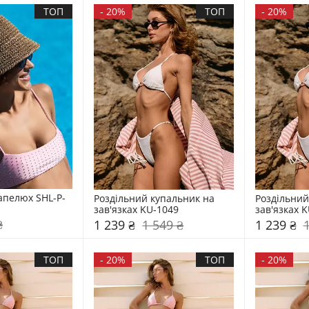
ТОП
-
20%
ТОП
-
20%
апелюх SHL-P-
Роздільний купальник на 
Роздільний
зав'язках KU-1049
зав'язках 
₴
1 239 ₴
1 549 ₴
1 239 ₴
ТОП
-
20%
ТОП
-
20%