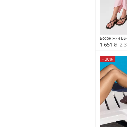
Босоніжки BS
1 651 ₴
2 3
-
30%