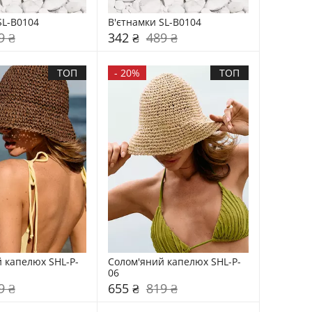
SL-B0104
В'єтнамки SL-B0104
9 ₴
342 ₴
489 ₴
ТОП
-
20%
ТОП
 капелюх SHL-P-
Солом'яний капелюх SHL-P-
06
9 ₴
655 ₴
819 ₴