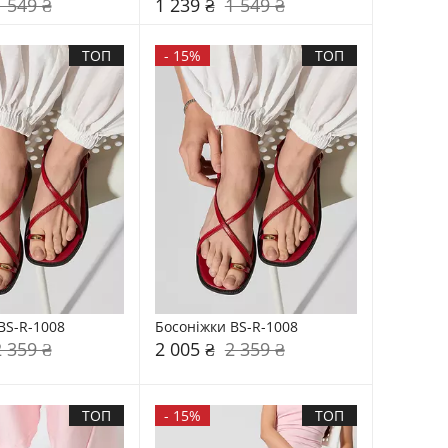
1 549 ₴
1 239 ₴
1 549 ₴
ТОП
-
15%
ТОП
BS-R-1008
Босоніжки BS-R-1008
2 359 ₴
2 005 ₴
2 359 ₴
ТОП
-
15%
ТОП