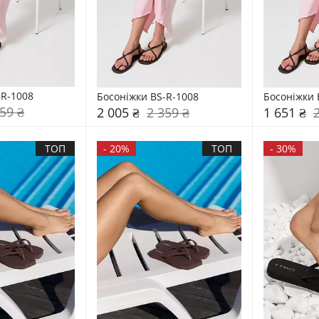
-R-1008
Босоніжки BS-R-1008
Босоніжки 
59 ₴
2 005 ₴
2 359 ₴
1 651 ₴
ТОП
-
20%
ТОП
-
30%