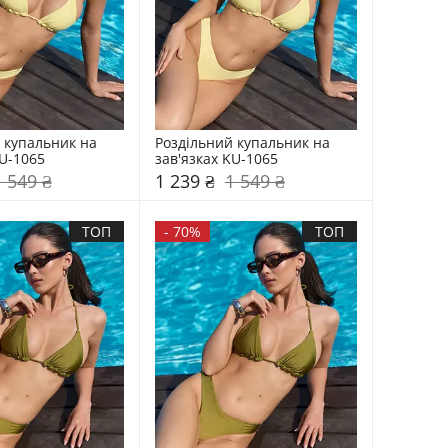
 купальник на 
Роздільний купальник на 
KU-1065
зав'язках KU-1065
1 549 ₴
1 239 ₴
1 549 ₴
ТОП
-
70%
ТОП