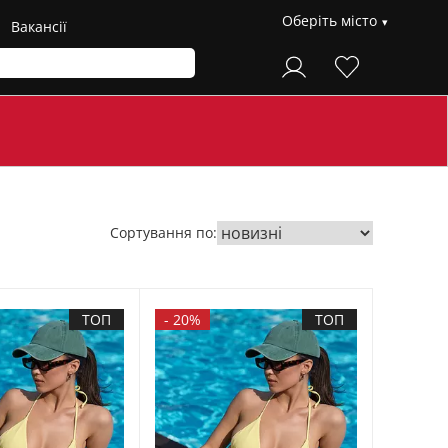
Оберіть місто
Вакансії
Сортування по:
ТОП
-
20%
ТОП