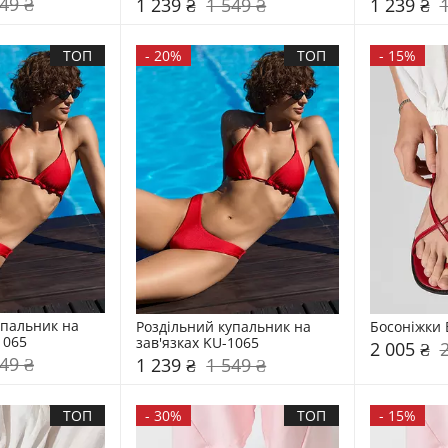
49 ₴
1 239 ₴
1 549 ₴
1 239 ₴
ТОП
-
20%
ТОП
-
15%
пальник на 
Роздільний купальник на 
Босоніжки 
1065
зав'язках KU-1065
2 005 ₴
49 ₴
1 239 ₴
1 549 ₴
ТОП
-
30%
ТОП
-
15%