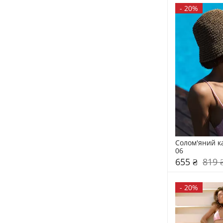
-
20%
Солом'яний к
06
655 ₴
819 
-
20%