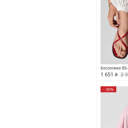
Босоніжки BS
1 651 ₴
2 3
-
30%