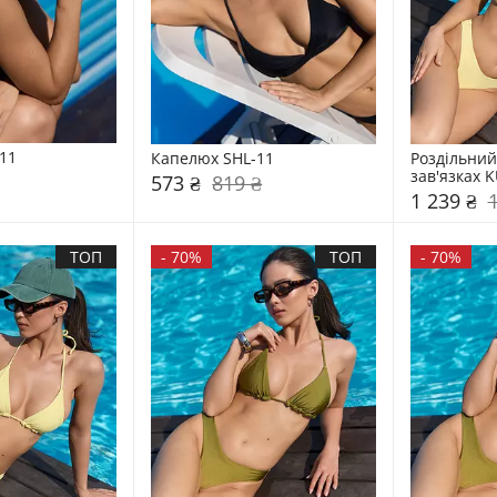
11
Капелюх SHL-11
Роздільний
зав'язках 
573 ₴
819 ₴
1 239 ₴
ТОП
-
70%
ТОП
-
70%