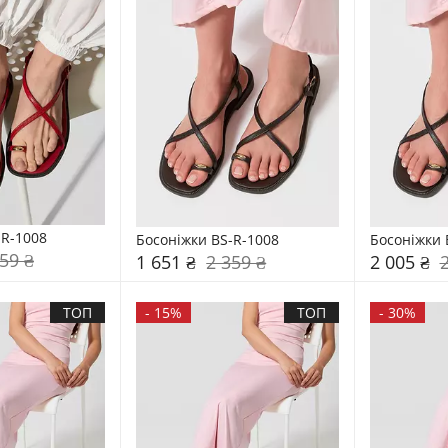
-R-1008
Босоніжки BS-R-1008
Босоніжки 
59 ₴
1 651 ₴
2 359 ₴
2 005 ₴
ТОП
-
15%
ТОП
-
30%