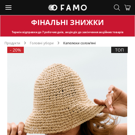
ФІНАЛЬНІ ЗНИЖКИ
Термін відправки
до 7 робочих днів, акція діє до закінчення акційних товарів
Продукти
Головні убори
Капелюхи солом'яні
-
20%
ТОП