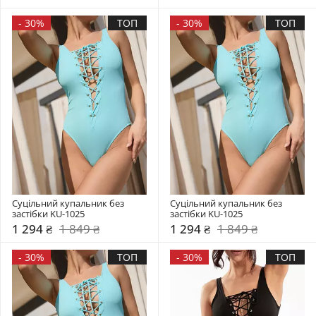
-
30%
ТОП
-
30%
ТОП
Суцільний купальник без 
Суцільний купальник без 
застібки KU-1025
застібки KU-1025
1 294 ₴
1 849 ₴
1 294 ₴
1 849 ₴
-
30%
ТОП
-
30%
ТОП