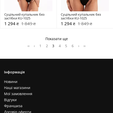
Суцільний купальник без 
Суцільний купальник без 
застібки KU-1025
застібки KU-1025
1 294 ₴
1 849 ₴
1 294 ₴
1 849 ₴
Показати ще
‹‹
‹
1
2
3
4
5
6
›
››
Інформація
Новини
Наші магазини
Мої замовлення
Відгуки
Франшиза
Договір оферти