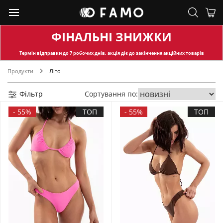
ФІНАЛЬНІ ЗНИЖКИ
Термін відправки
до 7 робочих днів, акція діє до закінчення акційних товарів
Продукти
Літо
Фільтр
Сортування по:
-
55%
ТОП
-
55%
ТОП