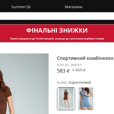
Summer'26
Магазини
ФІНАЛЬНІ ЗНИЖКИ
Термін відправки
до 7 робочих днів, акція діє до закінчення акційних товарів
Спортивний комбінезо
KOM-201
(
445707
)
583 ₴
1 459 ₴
Колір:
Коричневий