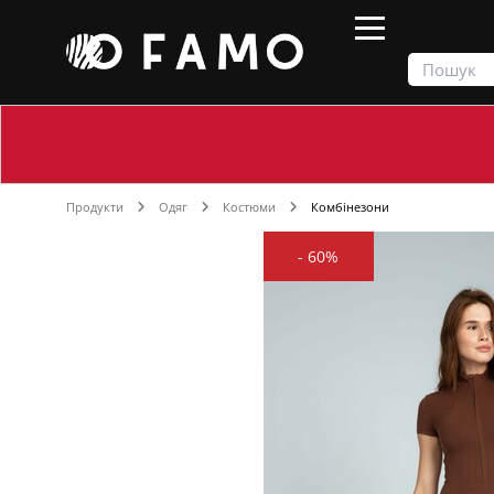
Продукти
Одяг
Костюми
Комбінезони
-
60%