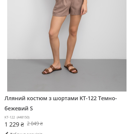
Лляний костюм з шортами KT-122
Темно-
бежевий S
KT-122
(
448150
)
1 229 ₴
2 049 ₴