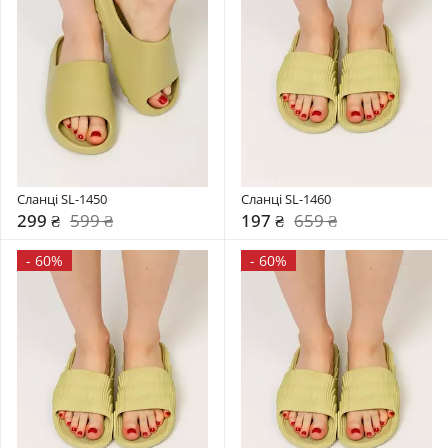
Сланці SL-1450
Сланці SL-1460
299 ₴
599 ₴
197 ₴
659 ₴
-
60%
-
60%