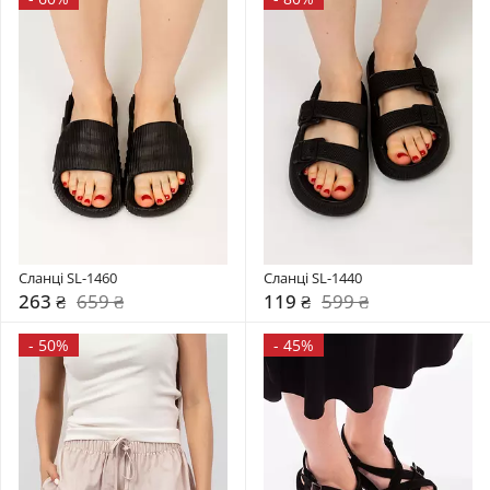
Сланці SL-1460
Сланці SL-1440
263 ₴
659 ₴
119 ₴
599 ₴
-
50%
-
45%