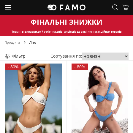
ФІНАЛЬНІ ЗНИЖКИ
Термін відправки
до 7 робочих днів, акція діє до закінчення акційних товарів
Продукти
Літо
Фільтр
Сортування по:
-
80%
-
80%