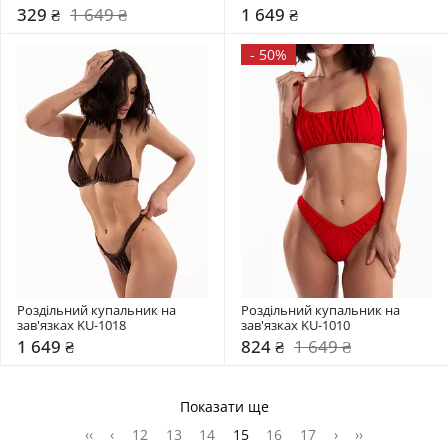
329 ₴
1 649 ₴
1 649 ₴
-
50%
Роздільний купальник на 
Роздільний купальник на 
зав'язках KU-1018
зав'язках KU-1010
1 649 ₴
824 ₴
1 649 ₴
Показати ще
‹‹
‹
12
13
14
15
16
17
›
››