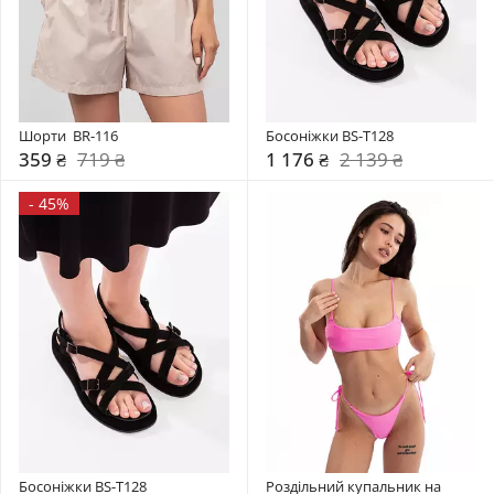
Шорти  BR-116
Босоніжки BS-T128
359 ₴
719 ₴
1 176 ₴
2 139 ₴
-
45%
Босоніжки BS-T128
Роздільний купальник на 