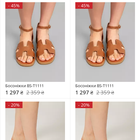
-
45%
-
45%
Босоніжки BS-T1111
Босоніжки BS-T1111
1 297 ₴
2 359 ₴
1 297 ₴
2 359 ₴
-
20%
-
20%