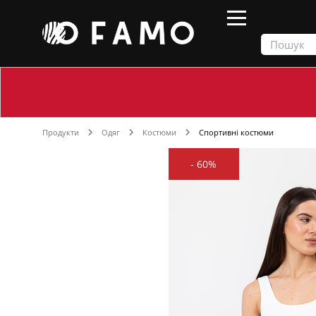
Продукти
Одяг
Костюми
Спортивні костюми
-
60%