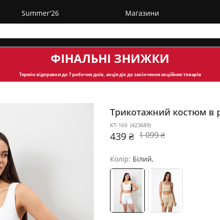
Summer'26
Магазини
ФІНАЛЬНІ ЗНИЖКИ
Термін відправки
до 7 робочих днів, акція діє до закінчення акційних товарів
Трикотажний костюм в 
KT-169
(
423689
)
439 ₴
1 099 ₴
Колір:
Білий,