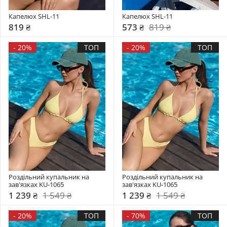
Капелюх SHL-11
Капелюх SHL-11
819 ₴
573 ₴
819 ₴
-
20%
ТОП
-
20%
ТОП
Роздільний купальник на 
Роздільний купальник на 
зав'язках KU-1065
зав'язках KU-1065
1 239 ₴
1 549 ₴
1 239 ₴
1 549 ₴
-
20%
ТОП
-
70%
ТОП