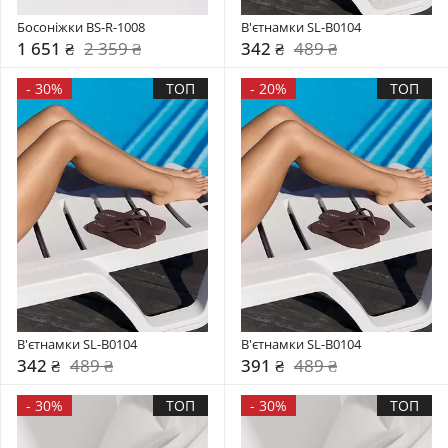
Босоніжки BS-R-1008
В'єтнамки SL-B0104
1 651 ₴
2 359 ₴
342 ₴
489 ₴
-
30%
ТОП
-
20%
ТОП
В'єтнамки SL-B0104
В'єтнамки SL-B0104
342 ₴
489 ₴
391 ₴
489 ₴
-
30%
ТОП
-
30%
ТОП