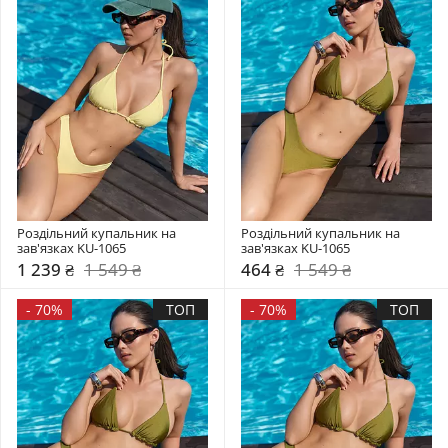
Роздільний купальник на 
Роздільний купальник на 
зав'язках KU-1065
зав'язках KU-1065
1 239 ₴
1 549 ₴
464 ₴
1 549 ₴
-
70%
ТОП
-
70%
ТОП