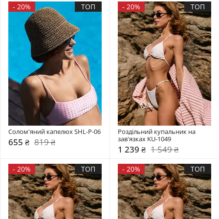
-
20%
ТОП
-
20%
ТОП
Солом'яний капелюх SHL-P-06
Роздільний купальник на 
зав'язках KU-1049
655 ₴
819 ₴
1 239 ₴
1 549 ₴
-
20%
ТОП
-
20%
ТОП