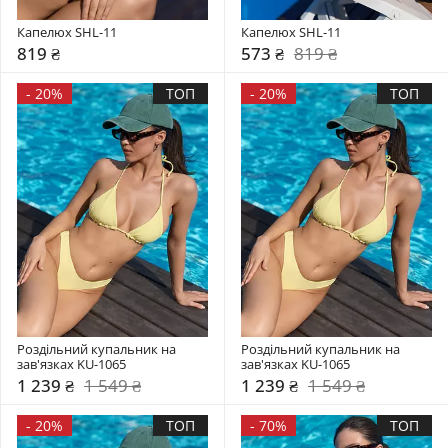
Капелюх SHL-11
Капелюх SHL-11
819 ₴
573 ₴
819 ₴
-
20%
ТОП
-
20%
ТОП
Роздільний купальник на 
Роздільний купальник на 
зав'язках KU-1065
зав'язках KU-1065
1 239 ₴
1 549 ₴
1 239 ₴
1 549 ₴
-
20%
ТОП
-
70%
ТОП