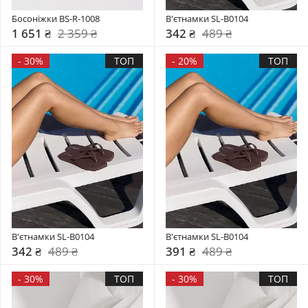
Босоніжки BS-R-1008
В'єтнамки SL-B0104
1 651 ₴
2 359 ₴
342 ₴
489 ₴
-
30%
ТОП
-
20%
ТОП
В'єтнамки SL-B0104
В'єтнамки SL-B0104
342 ₴
489 ₴
391 ₴
489 ₴
-
30%
ТОП
-
30%
ТОП