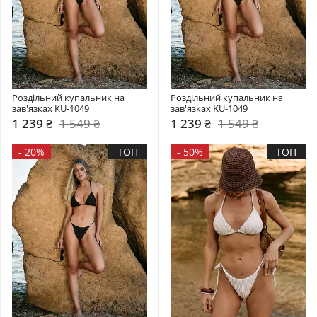
Роздільний купальник на 
Роздільний купальник на 
зав'язках KU-1049
зав'язках KU-1049
1 239 ₴
1 549 ₴
1 239 ₴
1 549 ₴
-
20%
ТОП
-
50%
ТОП