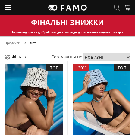
ФІНАЛЬНІ ЗНИЖКИ
Термін відправки
до 7 робочих днів, акція діє до закінчення акційних товарів
Продукти
Літо
Фільтр
Сортування по:
ТОП
-
30%
ТОП