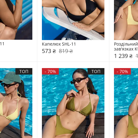
11
Капелюх SHL-11
Роздільний
зав'язках 
573 ₴
819 ₴
1 239 ₴
ТОП
-
70%
ТОП
-
70%