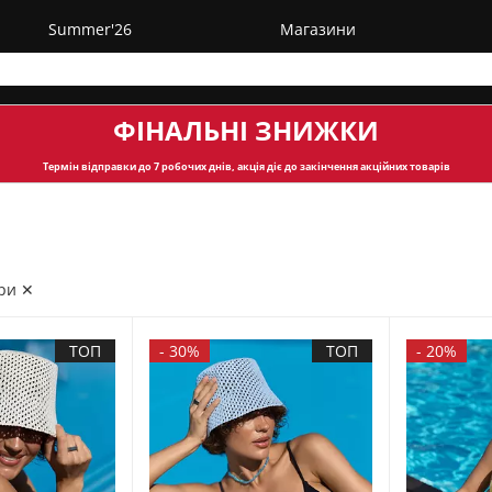
Summer'26
Магазини
ФІНАЛЬНІ ЗНИЖКИ
Термін відправки
до 7 робочих днів, акція діє до закінчення акційних товарів
ри ✕
ТОП
-
30%
ТОП
-
20%