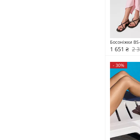
Босоніжки BS
1 651 ₴
2 3
-
30%