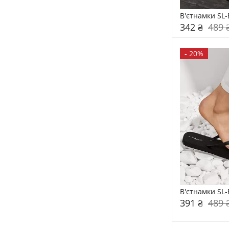
В'єтнамки SL
342 ₴
489 
-
20%
В'єтнамки SL
391 ₴
489 