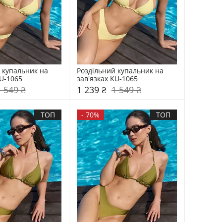
 купальник на 
Роздільний купальник на 
KU-1065
зав'язках KU-1065
1 549 ₴
1 239 ₴
1 549 ₴
ТОП
-
70%
ТОП