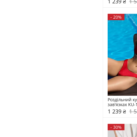
1 239 ₴
1 5
-
20%
Роздільний ку
зав'язках KU-
1 239 ₴
1 5
-
30%