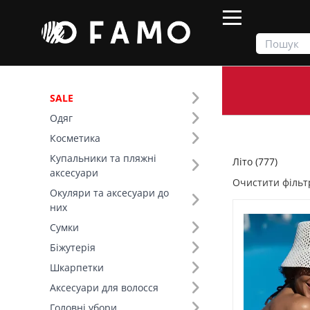
SALE
Одяг
Продукти
Літо
Косметика
Купальники та пляжні
Літо (777)
Фільтр
аксесуари
Очистити фільт
Окуляри та аксесуари до
Ціна
них
Сумки
SALE
Біжутерія
Шкарпетки
Сезон (5)
Аксесуари для волосся
Колір (99)
Головні убори