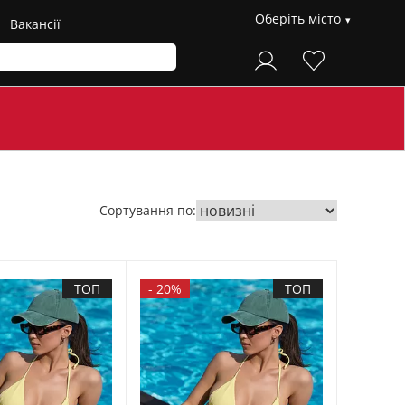
Оберіть місто
Вакансії
Сортування по:
ТОП
-
20%
ТОП