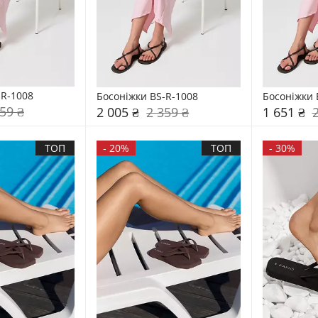
-R-1008
Босоніжки BS-R-1008
Босоніжки 
59 ₴
2 005 ₴
2 359 ₴
1 651 ₴
ТОП
-
20%
ТОП
-
30%