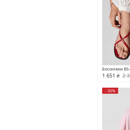
Босоніжки BS
1 651 ₴
2 3
-
30%