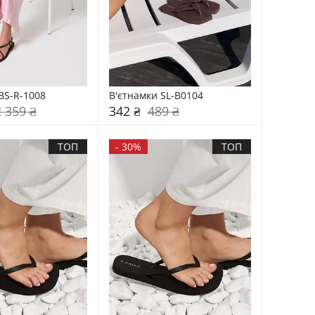
BS-R-1008
В'єтнамки SL-B0104
2 359 ₴
342 ₴
489 ₴
ТОП
-
30%
ТОП