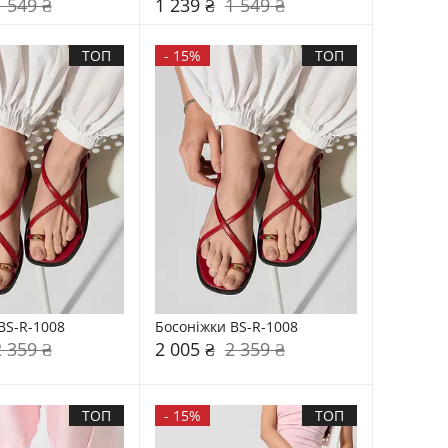
1 549 ₴
1 239 ₴
1 549 ₴
ТОП
-
15%
ТОП
BS-R-1008
Босоніжки BS-R-1008
2 359 ₴
2 005 ₴
2 359 ₴
ТОП
-
15%
ТОП