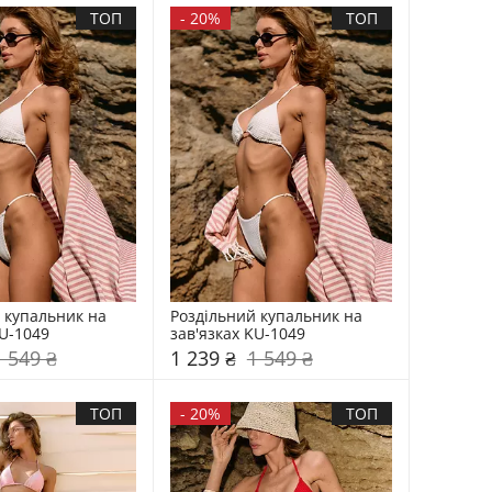
ТОП
-
20%
ТОП
 купальник на 
Роздільний купальник на 
KU-1049
зав'язках KU-1049
1 549 ₴
1 239 ₴
1 549 ₴
ТОП
-
20%
ТОП