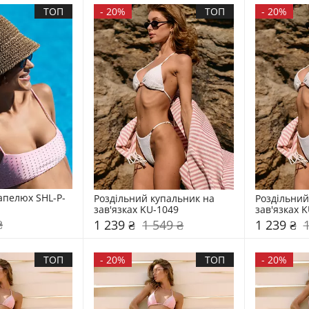
ТОП
-
20%
ТОП
-
20%
апелюх SHL-P-
Роздільний купальник на 
Роздільний
зав'язках KU-1049
зав'язках 
₴
1 239 ₴
1 549 ₴
1 239 ₴
ТОП
-
20%
ТОП
-
20%