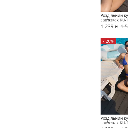
Роздільний ку
зав'язках KU-
1 239 ₴
1 5
-
20%
Роздільний ку
зав'язках KU-