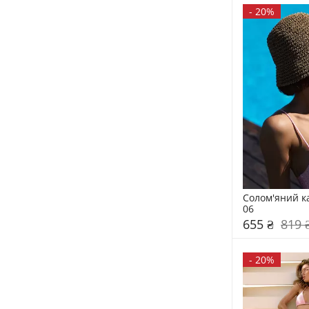
-
20%
Солом'яний к
06
655 ₴
819 
-
20%