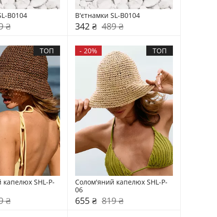
SL-B0104
В'єтнамки SL-B0104
9 ₴
342 ₴
489 ₴
ТОП
-
20%
ТОП
 капелюх SHL-P-
Солом'яний капелюх SHL-P-
06
9 ₴
655 ₴
819 ₴