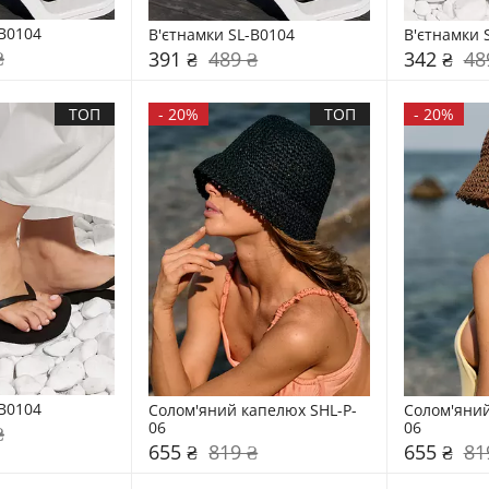
-B0104
В'єтнамки SL-B0104
В'єтнамки 
₴
391 ₴
489 ₴
342 ₴
48
ТОП
-
20%
ТОП
-
20%
-B0104
Солом'яний капелюх SHL-P-
Солом'яний
06
06
₴
655 ₴
819 ₴
655 ₴
81