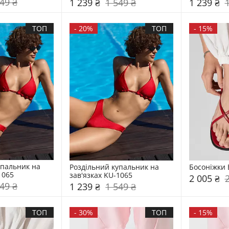
49 ₴
1 239 ₴
1 549 ₴
1 239 ₴
ТОП
-
20%
ТОП
-
15%
пальник на 
Роздільний купальник на 
Босоніжки 
1065
зав'язках KU-1065
2 005 ₴
49 ₴
1 239 ₴
1 549 ₴
ТОП
-
30%
ТОП
-
15%