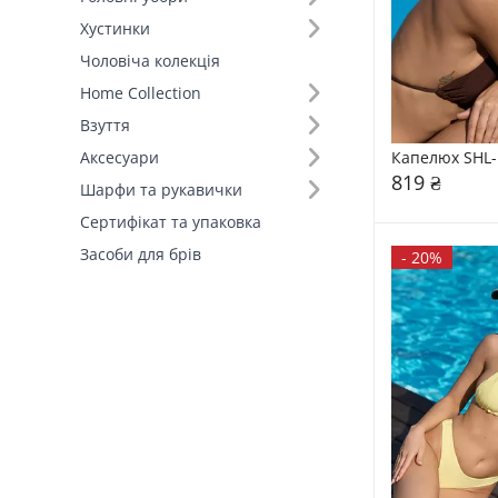
Хустинки
Розмір (19)
Чоловіча колекція
Home Collection
Основний колір (15)
Взуття
Склад (40)
Капелюх SHL-
Аксесуари
819 ₴
Шарфи та рукавички
Країна виробник (4)
Сертифікат та упаковка
Засоби для брів
-
20%
Форма полів (2)