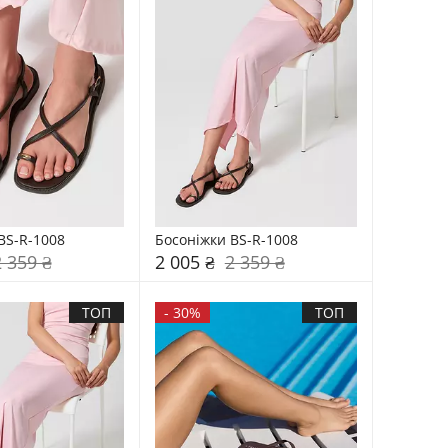
BS-R-1008
Босоніжки BS-R-1008
2 359 ₴
2 005 ₴
2 359 ₴
ТОП
-
30%
ТОП