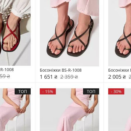
-R-1008
Босоніжки BS-R-1008
Босоніжки 
59 ₴
1 651 ₴
2 359 ₴
2 005 ₴
ТОП
-
15%
ТОП
-
30%