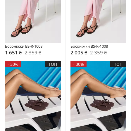
Босоніжки BS-R-1008
Босоніжки BS-R-1008
1 651 ₴
2 359 ₴
2 005 ₴
2 359 ₴
-
30%
ТОП
-
30%
ТОП