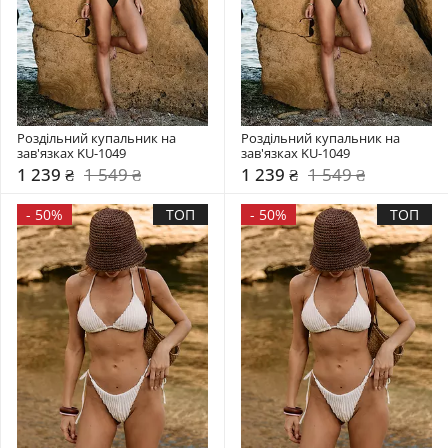
Роздільний купальник на 
Роздільний купальник на 
зав'язках KU-1049
зав'язках KU-1049
1 239 ₴
1 549 ₴
1 239 ₴
1 549 ₴
-
50%
ТОП
-
50%
ТОП