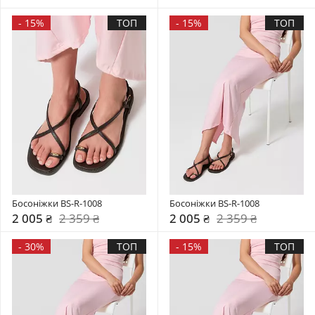
-
15%
ТОП
-
15%
ТОП
Босоніжки BS-R-1008
Босоніжки BS-R-1008
2 005 ₴
2 359 ₴
2 005 ₴
2 359 ₴
-
30%
ТОП
-
15%
ТОП