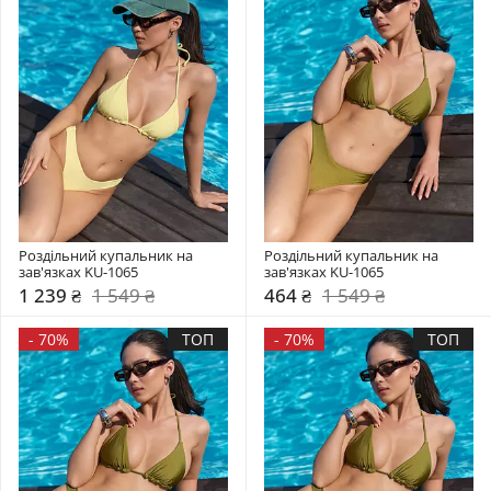
Роздільний купальник на 
Роздільний купальник на 
зав'язках KU-1065
зав'язках KU-1065
1 239 ₴
1 549 ₴
464 ₴
1 549 ₴
-
70%
ТОП
-
70%
ТОП