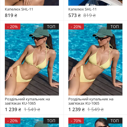
Капелюх SHL-11
Капелюх SHL-11
819 ₴
573 ₴
819 ₴
-
20%
ТОП
-
20%
ТОП
Роздільний купальник на 
Роздільний купальник на 
зав'язках KU-1065
зав'язках KU-1065
1 239 ₴
1 549 ₴
1 239 ₴
1 549 ₴
-
20%
ТОП
-
70%
ТОП