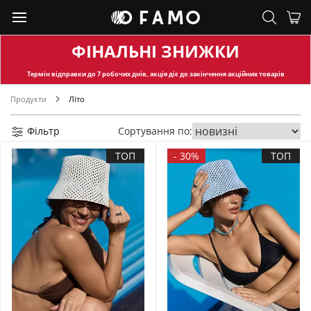
ФІНАЛЬНІ ЗНИЖКИ
Термін відправки
до 7 робочих днів, акція діє до закінчення акційних товарів
Продукти
Літо
Фільтр
Сортування по:
ТОП
-
30%
ТОП