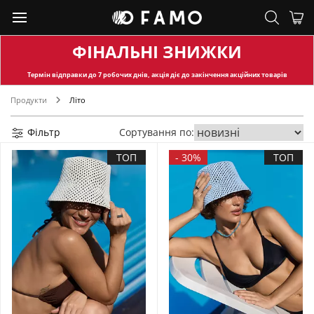
ФІНАЛЬНІ ЗНИЖКИ
Термін відправки
до 7 робочих днів, акція діє до закінчення акційних товарів
Продукти
Літо
Фільтр
Сортування по:
ТОП
-
30%
ТОП