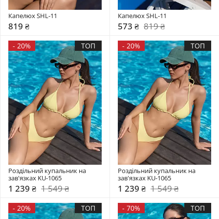
Капелюх SHL-11
Капелюх SHL-11
819 ₴
573 ₴
819 ₴
-
20%
ТОП
-
20%
ТОП
Роздільний купальник на 
Роздільний купальник на 
зав'язках KU-1065
зав'язках KU-1065
1 239 ₴
1 549 ₴
1 239 ₴
1 549 ₴
-
20%
ТОП
-
70%
ТОП