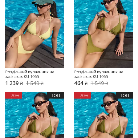
Роздільний купальник на 
Роздільний купальник на 
зав'язках KU-1065
зав'язках KU-1065
1 239 ₴
1 549 ₴
464 ₴
1 549 ₴
-
70%
ТОП
-
70%
ТОП