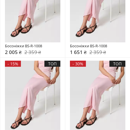
Босоніжки BS-R-1008
Босоніжки BS-R-1008
2 005 ₴
2 359 ₴
1 651 ₴
2 359 ₴
-
15%
ТОП
-
30%
ТОП