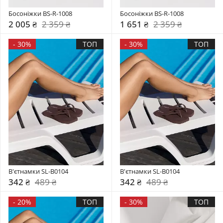
Босоніжки BS-R-1008
Босоніжки BS-R-1008
2 005 ₴
2 359 ₴
1 651 ₴
2 359 ₴
-
30%
ТОП
-
30%
ТОП
В'єтнамки SL-B0104
В'єтнамки SL-B0104
342 ₴
489 ₴
342 ₴
489 ₴
-
20%
ТОП
-
30%
ТОП