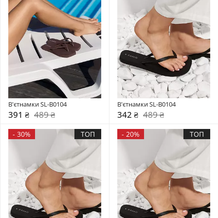
В'єтнамки SL-B0104
В'єтнамки SL-B0104
391 ₴
489 ₴
342 ₴
489 ₴
-
30%
ТОП
-
20%
ТОП