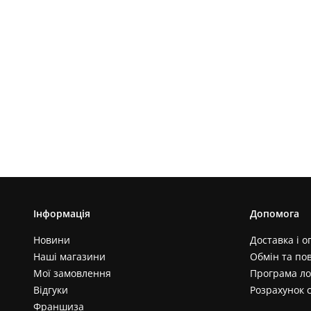
Інформація
Допомога
Новини
Доставка і о
Наші магазини
Обмін та по
Мої замовлення
Програма ло
Відгуки
Розрахунок 
Франшиза