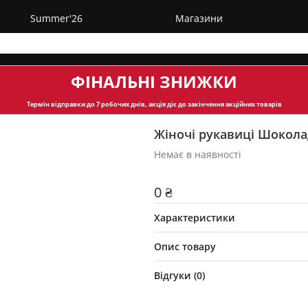
Summer'26
Магазини
ФІНАЛЬНІ ЗНИЖКИ
Термін відправки
до 7 робочих днів, акція діє до закінчення акційних товарів
Жіночі рукавиці Шокола
Немає в наявності
0 ₴
Характеристики
Опис товару
Відгуки (
0
)