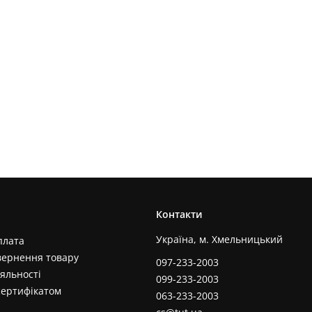
Контакти
Україна, м. Хмельницький
плата
вернення товару
097-233-2003
яльності
099-233-2003
сертифікатом
063-233-2003