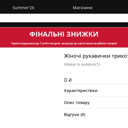
Summer'26
Магазини
ФІНАЛЬНІ ЗНИЖКИ
Термін відправки
до 7 робочих днів, акція діє до закінчення акційних товарів
Жіночі рукавички трико
Немає в наявності
0 ₴
Характеристики
Опис товару
Відгуки (
0
)