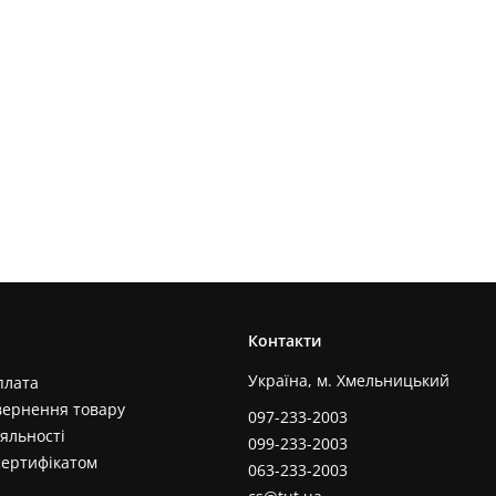
Контакти
Україна, м. Хмельницький
плата
вернення товару
097-233-2003
яльності
099-233-2003
сертифікатом
063-233-2003