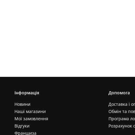
Інформація
Допомога
Новини
Доставка і о
Наші магазини
Обмін та по
Мої замовлення
Програма ло
Відгуки
Розрахунок 
Франшиза