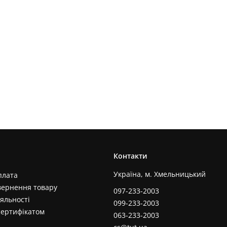
Контакти
Україна, м. Хмельницький
плата
вернення товару
097-233-2003
яльності
099-233-2003
сертифікатом
063-233-2003