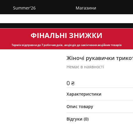
Summer'26
Магазини
ФІНАЛЬНІ ЗНИЖКИ
Термін відправки
до 7 робочих днів, акція діє до закінчення акційних товарів
Жіночі рукавички трико
Немає в наявності
0 ₴
Характеристики
Опис товару
Відгуки (
0
)