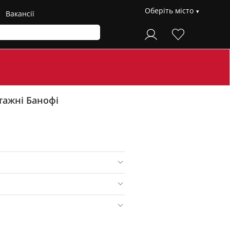
Оберіть місто
Вакансії
тажні Банофі