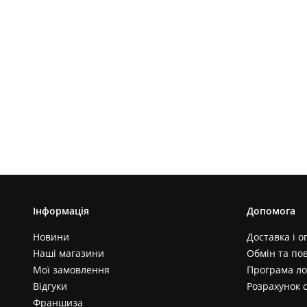
Інформація
Допомога
Новини
Доставка і о
Наші магазини
Обмін та по
Мої замовлення
Програма ло
Відгуки
Розрахунок 
Франшиза