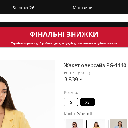
Summer'26
Магазини
ФІНАЛЬНІ ЗНИЖКИ
Термін відправки
до 7 робочих днів, акція діє до закінчення акційних товарів
Жакет оверсайз PG-1140
PG-1140
(
443192
)
3 839 ₴
Розмір:
S
XS
Колір:
Жовтий