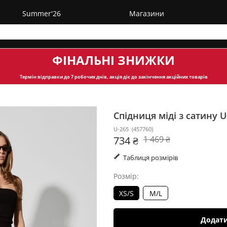
Summer'26
Магазини
ФІНАЛЬНІ ЗНИЖКИ
Термін відправки
до 7 робочих днів, акція діє до закінчення акційних товарів
Спідниця міді з сатину 
U-265
(
457760
)
734 ₴
1 469 ₴
Таблиця розмірів
Розмір:
XS/S
M/L
Додат