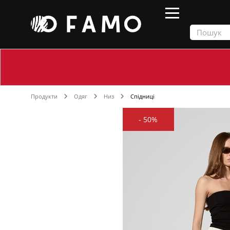
Продукти
Одяг
Низ
Спідниці
-
50%