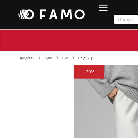
Продукти
Одяг
Низ
Спідниці
-
20%