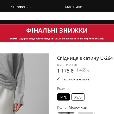
Summer'26
Магазини
ФІНАЛЬНІ ЗНИЖКИ
Термін відправки
до 7 робочих днів, акція діє до закінчення акційних товарів
Спідниця з сатину U-264
U-264
(
454331
)
1 175 ₴
1 469 ₴
Таблиця розмірів
Розмір:
M/L
XS/S
Колір:
Молочний