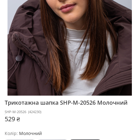
Трикотажна шапка SHP-M-20526
Молочний
SHP-M-20526
(
424230
)
529 ₴
Колір:
Молочний