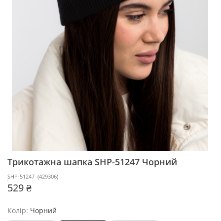
Трикотажна шапка SHP-51247
Чорний
SHP-51247
(
429306
)
529 ₴
Колір:
Чорний