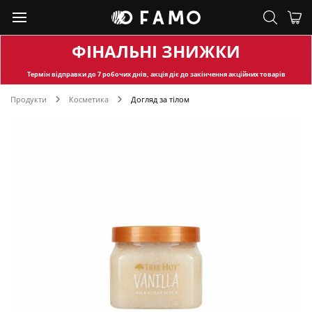
ФІНАЛЬНІ ЗНИЖКИ
Термін відправки
до 7 робочих днів, акція діє до закінчення акційних товарів
Продукти
Косметика
Догляд за тілом