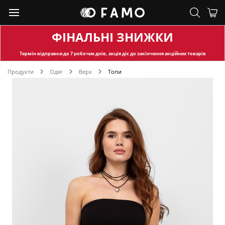
ФІНАЛЬНІ ЗНИЖКИ
Термін відправки
до 7 робочих днів, акція діє до закінчення акційних товарів
Продукти
Одяг
Верх
Топи