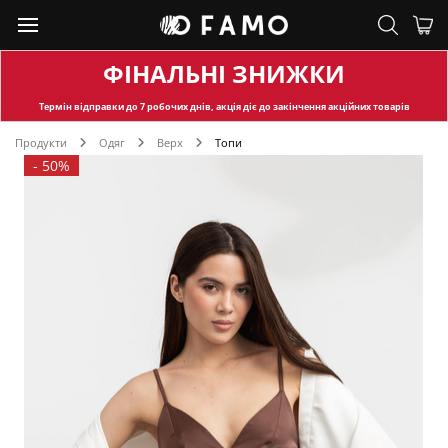
ФІНАЛЬНІ ЗНИЖКИ
Термін відправки
до 7 робочих днів, акція діє до закінчення акційних товарів
Продукти
Одяг
Верх
Топи
-
50%